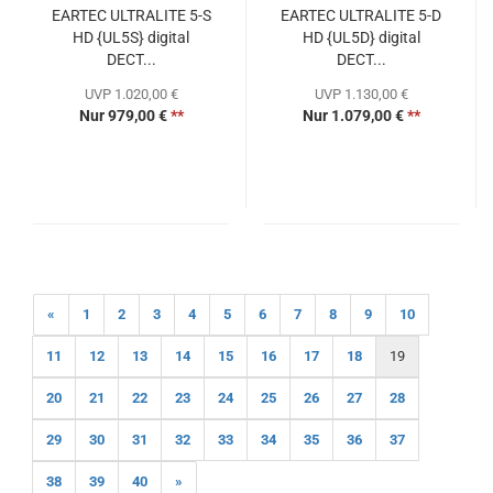
EARTEC ULTRALITE 5-S
EARTEC ULTRALITE 5-D
HD {UL5S} digital
HD {UL5D} digital
DECT...
DECT...
UVP 1.020,00 €
UVP 1.130,00 €
Nur 979,00 €
**
Nur 1.079,00 €
**
«
1
2
3
4
5
6
7
8
9
10
11
12
13
14
15
16
17
18
19
20
21
22
23
24
25
26
27
28
29
30
31
32
33
34
35
36
37
38
39
40
»