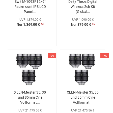
Swit M-1093F | 2x9"
Deity Theos Digital
Rackmount IPS LCD
Wireless 2ch Kit
Panel,...
(Global...
UVP 1.879,00 €
UVP 1.090,00 €
Nur 1.369,00 €
**
Nur 879,00 €
**
-2%
-7%
XEEN-Meister 35, 30
XEEN-Meister 35, 30
und 85mm Cine
und 85mm Cine
Vollformat...
Vollformat...
UVP 21.475,56 €
UVP 21.475,56 €