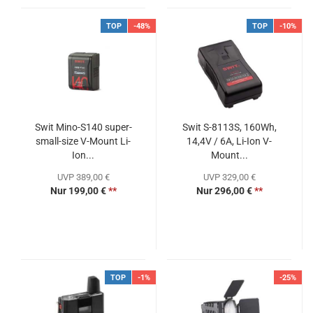
TOP
-48%
TOP
-10%
Swit Mino-S140 super-
Swit S-8113S, 160Wh,
small-size V-Mount Li-
14,4V / 6A, Li-Ion V-
Ion...
Mount...
UVP 389,00 €
UVP 329,00 €
Nur 199,00 €
**
Nur 296,00 €
**
TOP
-1%
-25%