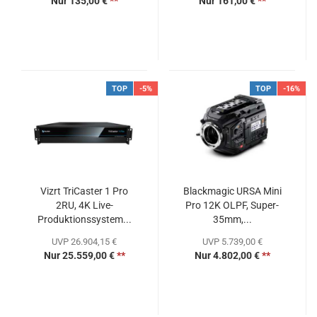
Nur 135,00 €
**
Nur 161,00 €
**
TOP
-5%
TOP
-16%
Vizrt TriCaster 1 Pro
Blackmagic URSA Mini
2RU, 4K Live-
Pro 12K OLPF, Super-
Produktionssystem...
35mm,...
UVP 26.904,15 €
UVP 5.739,00 €
Nur 25.559,00 €
**
Nur 4.802,00 €
**