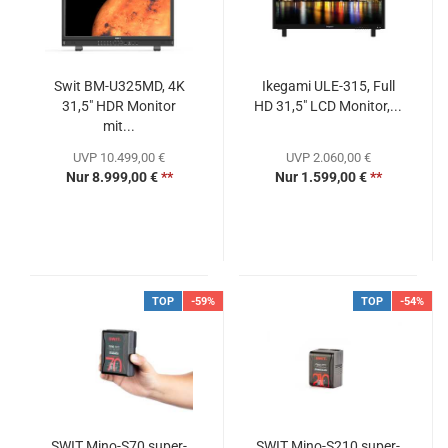
Swit BM-U325MD, 4K
Ikegami ULE-315, Full
31,5" HDR Monitor
HD 31,5" LCD Monitor,...
mit...
UVP 10.499,00 €
UVP 2.060,00 €
Nur 8.999,00 €
**
Nur 1.599,00 €
**
TOP
-59%
TOP
-54%
SWIT Mino-S70 super-
SWIT Mino-S210 super-