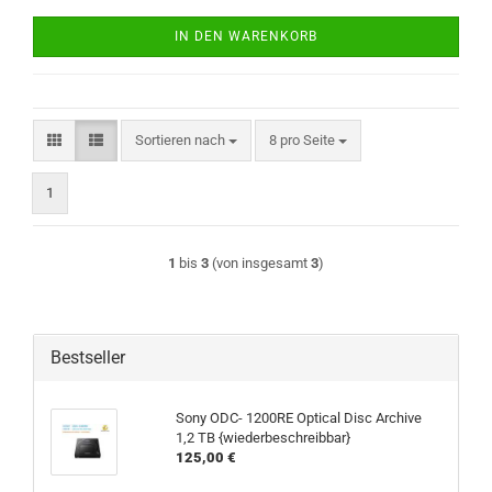
IN DEN WARENKORB
Sortieren nach
pro Seite
Sortieren nach
8 pro Seite
1
1
bis
3
(von insgesamt
3
)
Bestseller
Sony ODC- 1200RE Optical Disc Archive
1,2 TB {wiederbeschreibbar}
125,00 €