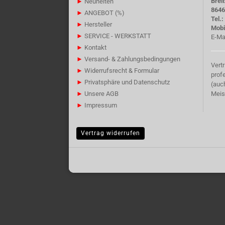
Brei
►
Neuheiten
8646
►
ANGEBOT (%)
Tel.
►
Hersteller
Mobi
►
SERVICE - WERKSTATT
E-Ma
►
Kontakt
►
Versand- & Zahlungsbedingungen
Vert
►
Widerrufsrecht & Formular
prof
►
Privatsphäre und Datenschutz
(auc
►
Unsere AGB
Meis
►
Impressum
Vertrag widerrufen