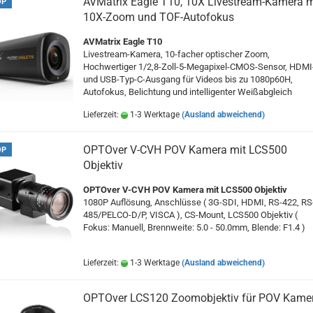
AVMatrix Eagle T10, 10X Livestream-Kamera m
OP
10X-Zoom und TOF-Autofokus
AVMatrix Eagle T10
Livestream-Kamera,
10-facher optischer Zoom,
Hochwertiger 1/2,8-Zoll-5-Megapixel-CMOS-Sensor, HDMI
und USB-Typ-C-Ausgang für Videos bis zu 1080p60H,
Autofokus, Belichtung und intelligenter Weißabgleich
Lieferzeit:
1-3 Werktage
(Ausland abweichend)
OPTOver V-CVH POV Kamera mit LCS500
OP
Objektiv
OPTOver V-CVH POV Kamera mit LCS500 Objektiv
1080P Auflösung, Anschlüsse ( 3G-SDI, HDMI, RS-422, RS
485/PELCO-D/P, VISCA ), CS-Mount, LCS500 Objektiv (
Fokus: Manuell,
Brennweite: 5.0 - 50.0mm,
Blende: F1.4 )
Lieferzeit:
1-3 Werktage
(Ausland abweichend)
OPTOver LCS120 Zoomobjektiv für POV Kame