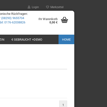
Login
Merkzettel
fonische Rückfragen:
☎
(08293) 9655704
Ihr Warenkorb
il: 0176-62038826
0,00 €
ZIN
€ GEBRAUCHT +DEMO
HOME
1