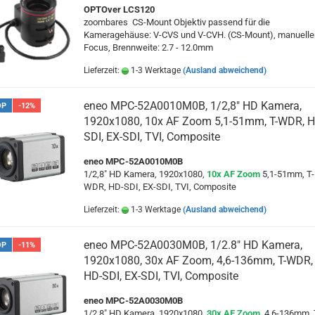
OPTOver LCS120
zoombares CS-Mount Objektiv passend für die
Kameragehäuse: V-CVS und V-CVH. (CS-Mount), manuelle
Focus,
Brennweite: 2.7 - 12.0mm
Lieferzeit:
1-3 Werktage
(Ausland abweichend)
eneo MPC-52A0010M0B, 1/2,8" HD Kamera,
OP
-12%
1920x1080, 10x AF Zoom 5,1-51mm, T-WDR, H
SDI, EX-SDI, TVI, Composite
eneo MPC-52A0010M0B
1/2,8" HD Kamera, 1920x1080,
10x AF Zoom
5,1-51mm, T-
WDR, HD-SDI, EX-SDI, TVI, Composite
Lieferzeit:
1-3 Werktage
(Ausland abweichend)
eneo MPC-52A0030M0B, 1/2.8" HD Kamera,
OP
-11%
1920x1080, 30x AF Zoom, 4,6-136mm, T-WDR,
HD-SDI, EX-SDI, TVI, Composite
eneo MPC-52A0030M0B
1/2.8" HD Kamera, 1920x1080,
30x AF Zoom
, 4,6-136mm, 