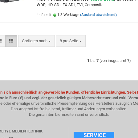
WDR, HD-SDI, EX-SDI, TVI, Composite
Lieferzeit:
1-3 Werktage
(Ausland abweichend)
Sortieren nach
pro Seite
Sortieren nach
8 pro Seite
1
bis
7
(von insgesamt
7
)
 sich ausschließlich an gewerbliche Kunden, öffentliche Einrichtungen, Selbst
ise in Euro (€) und zzgl. der gesetzlich gültigen Mehrwertsteuer und exkl. Ver
le oder ehemalige unverbindliche Preisempfehlung des Herstellers zuzüglich Me
Das Angebot ist freibleibend, Irrtümer und Änderungen vorbehalten.
Die genannten Lieferzeiten sind unverbindlich.
SMEHYL MEDIENTECHNIK
SERVICE