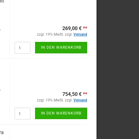
it
269,00 €
**
-
zzgl. 19% MwSt. zzgl.
Versand
IN DEN WARENKORB
-
754,50 €
**
zzgl. 19% MwSt. zzgl.
Versand
IN DEN WARENKORB
ra