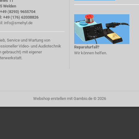
twies 11
5 Welden
: +49 (8293) 9655704
l: +49 (176) 62038826
il:
info@smehyl.de
rieb, Service und Wartung von
essioneller Video- und Audiotechnik
Reparaturfall?
h gebraucht) mit eigener
Wir können helfen.
terwerkstatt.
Webshop erstellen
mit Gambio.de © 2026