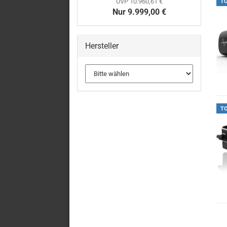
UVP 10.960,61 €
T
Nur 9.999,00 €
Hersteller
T