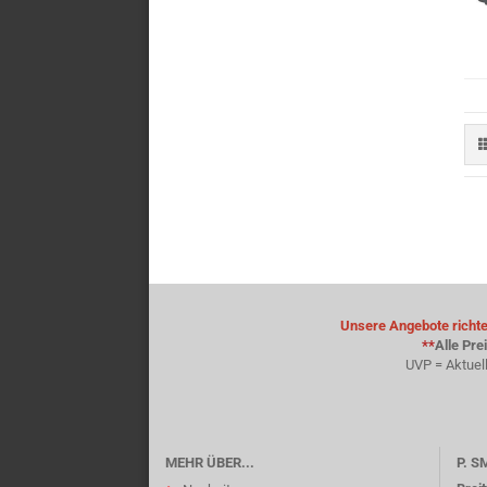
Unsere Angebote richten
**
Alle Pre
UVP = Aktuel
MEHR ÜBER...
P. 