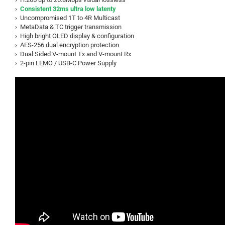
›
Consistent 32ms ultra low latenty
› Uncompromised 1T to 4R Multicast
› MetaData & TC trigger transmission
› High bright OLED display & configuration
› AES-256 dual encryption protection
› Dual Sided V-mount Tx and V-mount Rx
› 2-pin LEMO / USB-C Power Supply