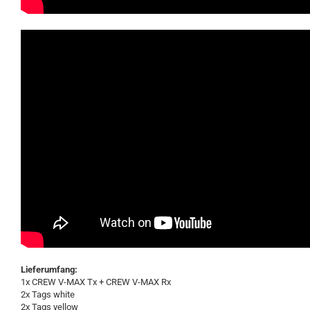
Lieferumfang:
1x CREW V-MAX Tx + CREW V-MAX Rx
2x Tags white
2x Tags yellow