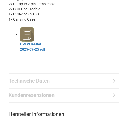
2x D-Tap to 2-pin Lemo cable
2x USC-C to C cable
1x USB-A to C OTG
1x Carrying Case
CREW leaflet
2025-07-25
pdf
Technische Daten
Kundenrezensionen
Hersteller Informationen