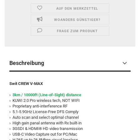
AUF DEN MERKZETTEL
WOANDERS GÜNSTIGER?
FRAGE ZUM PRODUKT
Beschreibung
Swit CREW V-MAX
›
3km / 10000ft (Line-of-Sight) distance
› KUWI 2.0 Pro wireless tech, NOT WIFI
› Proprietary anti-interference RF
› 5.1-5.9GHz License-Free DFS Comply
› Auto scan and select optimal channel
› High gain panal antenna with Rx built-in
› 3GSDI & HDMI® HD video transmission
› USB-C Video Capture out for PC/Mac
› H.265 up to 26.8Mbps visual lossless