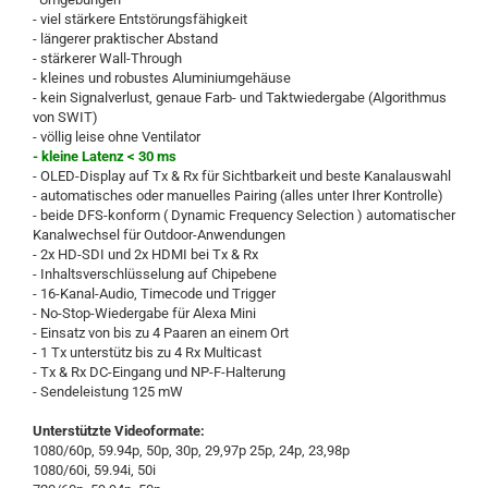
- viel stärkere Entstörungsfähigkeit
- längerer praktischer Abstand
- stärkerer Wall-Through
- kleines und robustes Aluminiumgehäuse
- kein Signalverlust, genaue Farb- und Taktwiedergabe (Algorithmus
von SWIT)
- völlig leise ohne Ventilator
- kleine Latenz < 30 ms
- OLED-Display auf Tx & Rx für Sichtbarkeit und beste Kanalauswahl
- automatisches oder manuelles Pairing (alles unter Ihrer Kontrolle)
- beide DFS-konform ( Dynamic Frequency Selection ) automatischer
Kanalwechsel für Outdoor-Anwendungen
- 2x HD-SDI und 2x HDMI bei Tx & Rx
- Inhaltsverschlüsselung auf Chipebene
- 16-Kanal-Audio, Timecode und Trigger
- No-Stop-Wiedergabe für Alexa Mini
- Einsatz von bis zu 4 Paaren an einem Ort
- 1 Tx unterstütz bis zu 4 Rx Multicast
- Tx & Rx DC-Eingang und NP-F-Halterung
- Sendeleistung 125 mW
Unterstützte Videoformate:
1080/60p, 59.94p, 50p, 30p, 29,97p 25p, 24p, 23,98p
1080/60i, 59.94i, 50i