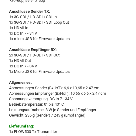
720/60p, 59.94p, 50p
Anschlüsse Sender TX:
1x 3G-SDI / HD-SDI / SDI In
1x 3G-SDI / HD-SDI / SDI Loop Out
1x HDMI In
1x DC In 7 - 34 V
1x micro USB für Firmware Updates
Anschlüsse Empfänger RX:
2x 3G-SDI / HD-SDI / SDI Out
1x HDMI Out
1x DC In 7 - 34 V
1x Micro USB für Firmware Updates
Allgemeines:
Abmessungen Sender (BxHxT): 6,6 x 10,65 x 2,47 cm
Abmessungen Empfänger (BxHxT): 10,65 x 6,6 x 2,47 cm
Spannungsversorgung: DC In 7 - 34 V
Betriebstemperatur: 0° bis 40° C
Leistungsaufnahme: 8 W je Sender und Empfänger
Gewicht: 236 g (Sender) / 245 g (Empfänger)
Lieferumfang:
1x FLOW500 Tx Transmitter