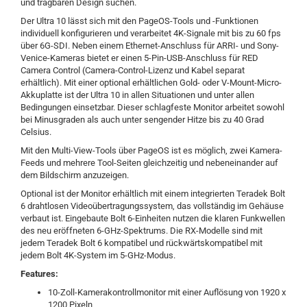
und tragbaren Design suchen.
Der Ultra 10 lässt sich mit den PageOS-Tools und -Funktionen
individuell konfigurieren und verarbeitet 4K-Signale mit bis zu 60 fps
über 6G-SDI. Neben einem Ethernet-Anschluss für ARRI- und Sony-
Venice-Kameras bietet er einen 5-Pin-USB-Anschluss für RED
Camera Control (Camera-Control-Lizenz und Kabel separat
erhältlich). Mit einer optional erhältlichen Gold- oder V-Mount-Micro-
Akkuplatte ist der Ultra 10 in allen Situationen und unter allen
Bedingungen einsetzbar. Dieser schlagfeste Monitor arbeitet sowohl
bei Minusgraden als auch unter sengender Hitze bis zu 40 Grad
Celsius.
Mit den Multi-View-Tools über PageOS ist es möglich, zwei Kamera-
Feeds und mehrere Tool-Seiten gleichzeitig und nebeneinander auf
dem Bildschirm anzuzeigen.
Optional ist der Monitor erhältlich mit einem integrierten Teradek Bolt
6 drahtlosen Videoübertragungssystem, das vollständig im Gehäuse
verbaut ist. Eingebaute Bolt 6-Einheiten nutzen die klaren Funkwellen
des neu eröffneten 6-GHz-Spektrums. Die RX-Modelle sind mit
jedem Teradek Bolt 6 kompatibel und rückwärtskompatibel mit
jedem Bolt 4K-System im 5-GHz-Modus.
Features:
10-Zoll-Kamerakontrollmonitor mit einer Auflösung von 1920 x
1200 Pixeln