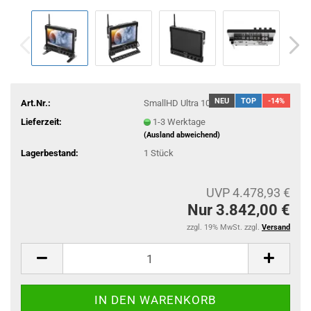
NEU
TOP
-14%
Art.Nr.:
SmallHD Ultra 10
Lieferzeit:
1-3 Werktage
(Ausland abweichend)
Lagerbestand:
1
Stück
UVP 4.478,93 €
Nur 3.842,00 €
zzgl. 19% MwSt. zzgl.
Versand