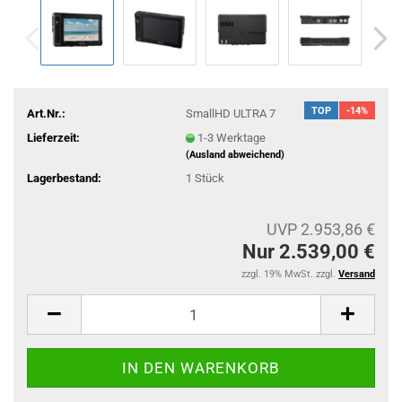
TOP
-14%
Art.Nr.:
SmallHD ULTRA 7
Lieferzeit:
1-3 Werktage
(Ausland abweichend)
Lagerbestand:
1
Stück
UVP 2.953,86 €
Nur 2.539,00 €
zzgl. 19% MwSt. zzgl.
Versand