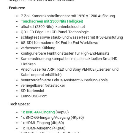
Features:
7-Zoll-Kamerakontrollmonitor mit 1920 x 1200 Auflösung
Touchscreen mit 2300 Nits Helligkeit
ultrahell (2300 Nits), kantenbeleuchtet
QD-LED Edge-Lit LCD Panel-Technologie
schlagfest sowie staub- und wasserfest mit IP53-Einstufung
6G-SDI für moderne 4K-End-to-End-Workflows
verbesserte Kühlung
konfigurierbare Funktionstasten für High-End-Einsatz
Kamerasteuerung kompatibel mit allen aktuellen SmallHD-
Lizenzen
Anschlüsse für ARRI, RED und Sony VENICE (Lizenzen und
Kabel seperat erhältlich)
benutzerdefinierte Fokus-Assistent & Peaking-Tools
verriegelbarer Netzstecker
SD-Kartenslot
Lemo-USB-Port
Tech Specs:
1x BNC-6G-Eingang
(4Kp30)
1x BNC-6G-Eingang/Ausgang (4Kp30)
1x HDMI-Eingang (4Kp60)
1x HDMI-Ausgang (4Kp60)