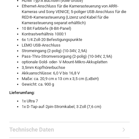
HDMI Typ-A Buchsen (volle Größe)
Ethernet-Anschluss für die Kamerasteuerung von ARRI-
Kameras und Sony VENICE; 5-poliger USB-Anschluss für die
RED®-Kamerasteuerung (Lizenz und Kabel für die
Kamerasteuerung separat erhältlich)
10 Bit Farbtiefe (8-Bit-Panel)
Kontrastverhältnis 1000:1
6x 1/4 Zoll-20 Befestigungspunkte
LEMO USB-Anschluss
Stromeingang (2-polig) (10-34V, 2,9A)
Pass-Thru-Stromversorgung (2-polig) (10-34V, 2,9A)
optionale Gold- oder- V-Mount-Mikro-Akkuplatten
3,5mm Kopfhörerbuchse
Akkuanschlüsse: 6,0 V bis 16,8 V
Maße: ca. 20,9 cm x 13 cm x 3,5 cm (LxBxH)
Gewicht: ca. 900 g
Lieferumfang:
1x Ultra 7
1x D-Tap-auf-2pin-Stromkabel, 3 Zoll (7,6 cm)
Technische Daten