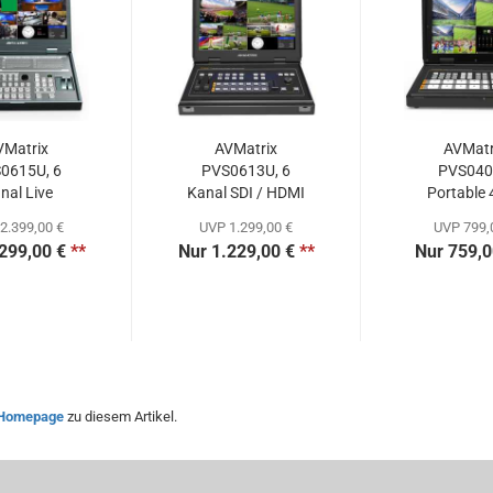
VMatrix
AVMatrix
AVMatr
0615U, 6
PVS0613U, 6
PVS04
nal Live
Kanal SDI / HDMI
Portable
itcher...
Multiformat...
SDI&HDM
2.399,00 €
UVP 1.299,00 €
UVP 799,
299,00 €
**
Nur 1.229,00 €
**
Nur 759,0
Homepage
zu diesem Artikel.