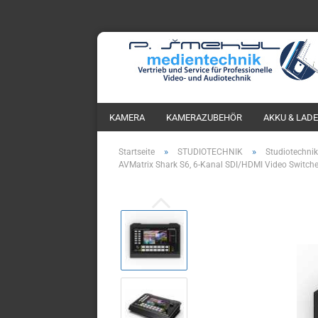
KAMERA
KAMERAZUBEHÖR
AKKU & LAD
»
»
Startseite
STUDIOTECHNIK
Studiotechnik
AVMatrix Shark S6, 6-Kanal SDI/HDMI Video Switche