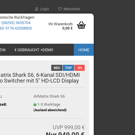
Login
Merkzettel
fonische Rückfragen:
☎
(08293) 9655704
Ihr Warenkorb
il: 0176-62038826
0,00 €
ZIN
€ GEBRAUCHT +DEMO
HOME
NEU
TOP
-5%
trix Shark S6, 6-Kanal SDI/HDMI
o Switcher mit 5" HD-LCD Display
.:
AVMatrix Shark S6
zeit:
1-3 Werktage
(Ausland abweichend)
UVP 999,00 €
Nur 949,00 €