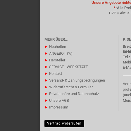
Unsere Angebote richten
**
Alle Pre
UVP = Aktuel
MEHR ÜBER...
P. 
Brei
►
Neuheiten
8646
►
ANGEBOT (%)
Tel.
►
Hersteller
Mobi
►
SERVICE - WERKSTATT
E-Ma
►
Kontakt
►
Versand- & Zahlungsbedingungen
Vert
►
Widerrufsrecht & Formular
prof
►
Privatsphäre und Datenschutz
(auc
►
Unsere AGB
Meis
►
Impressum
Vertrag widerrufen