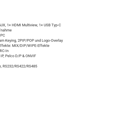
UX, 1× HDMI Multiview, 1× USB Typ-C
ufnahme
 PC
am Keying, 2PIP/POP und Logo-Overlay
Effekte: MIX/DIP/WIPE-Effekte
MIC-In
IP, Pelco D/P & ONVIF
tem, RS232/RS422/RS485