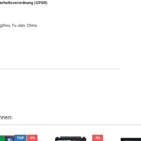
cherheitsverordnung (GPSR)
.
ngzhou, Fu Jian, China
hnen:
TOP
-4%
-5%