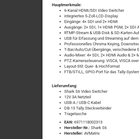
Hauptmerkmale:
6-Kanal HDMI/SDI Video Switcher
integriertes 5-Zoll-LCD-Display
Eingänge: 4× SDI und 2× HDMI
Ausgänge: 2× SDI, 1× HDMI PGM, 2× SDI A
RTMP-Stream & USB-Disk & SD-Karten-A
USB für Erfassung und Streaming auf dem
Professionelles Chroma Keying, Downstre
T-Bar/Auto/Cut-Übergänge, verschiedene 
Audio-Mixer: 4× SDI, 2× HDMI Audio & 2× 
PTZ-Kamerasteuerung: VISCA, VISCA over 
Layout-Stil: Quer- & Hochformat
FTB/STILL, GPIO-Port für das Tally-Sys
Lieferumfang:
Shark S6 Video Switcher
12V 3A Netzteil
USB-A / USB-C Kabel
DB-15 Tally Steckverbinder
Tragetasche
EAN:
6971118002313
Hersteller-Nr.:
Shark S6
Hersteller:
AVMatrix