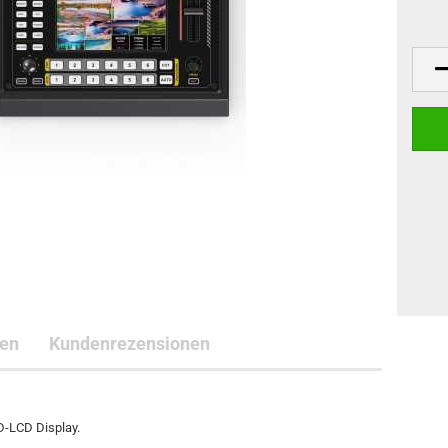
ten
Kundenrezensionen
D-LCD Display.