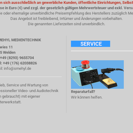
 sich ausschließlich an gewerbliche Kunden, öffentliche Einrichtungen, Selbst
ise in Euro (€) und zzgl. der gesetzlich gültigen Mehrwertsteuer und exkl. Ver
le oder ehemalige unverbindliche Preisempfehlung des Herstellers zuzüglich Me
Das Angebot ist freibleibend, Irrtümer und Änderungen vorbehalten.
Die genannten Lieferzeiten sind unverbindlich.
SMEHYL MEDIENTECHNIK
SERVICE
twies 11
5 Welden
: +49 (8293) 9655704
l: +49 (176) 62038826
il:
info@smehyl.de
rieb, Service und Wartung von
essioneller Video- und Audiotechnik
Reparaturfall?
h gebraucht) mit eigener
Wir können helfen.
terwerkstatt.