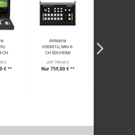
ix
AVMatrix
AVMatrix HVS04
03U
VS0601U, Mini 6-
Kanal SDI & 
 4-CH
CH SDI/HDMI
Videomischer/Swi
I...
Multi-Format...
00 €
UVP 799,00 €
UVP 599,00 €
0 €
**
Nur 759,00 €
**
Nur 549,00 €
*