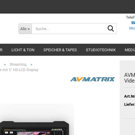
Tele
Suche...
Mob
Alle
ER
LICHT & TON
SPEICHER & TAPES
STUDIOTECHNIK
MEDI
»
»
Streaming
r mit 5" HD-LCD Display
AVMa
Vide
Art.Nr
Liefer