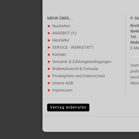
MEHR ÜBER...
P. 
Brei
►
Neuheiten
8646
►
ANGEBOT (%)
Tel.
►
Hersteller
Mobi
►
SERVICE - WERKSTATT
E-Ma
►
Kontakt
►
Versand- & Zahlungsbedingungen
Vert
►
Widerrufsrecht & Formular
prof
►
Privatsphäre und Datenschutz
(auc
►
Unsere AGB
Meis
►
Impressum
Vertrag widerrufen