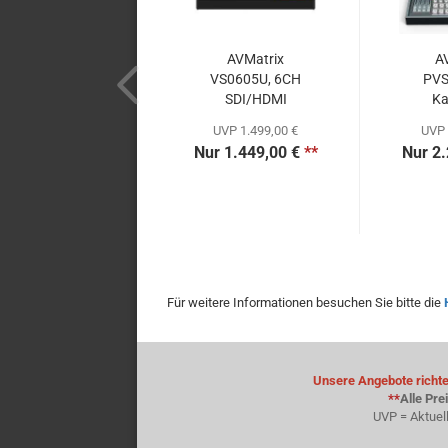
AVMatrix
A
VS0605U, 6CH
PVS
SDI/HDMI
Ka
Multiformat...
Sw
UVP 1.499,00 €
UVP 
Nur 1.449,00 €
**
Nur 2.
Für weitere Informationen besuchen Sie bitte die
Unsere Angebote richten
**
Alle Pre
UVP = Aktuel