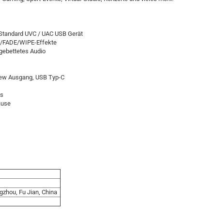
 Standard UVC / UAC USB Gerät
X/FADE/WIPE-Effekte
gebettetes Audio
ew Ausgang, USB Typ-C
ts
äuse
.
ngzhou, Fu Jian, China