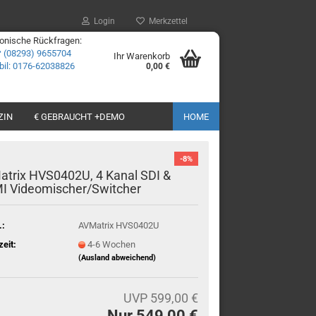
Login
Merkzettel
fonische Rückfragen:
☎
(08293) 9655704
Ihr Warenkorb
il: 0176-62038826
0,00 €
ZIN
€ GEBRAUCHT +DEMO
HOME
-8%
trix HVS0402U, 4 Kanal SDI &
I Videomischer/Switcher
.:
AVMatrix HVS0402U
zeit:
4-6 Wochen
(Ausland abweichend)
UVP 599,00 €
Nur 549,00 €