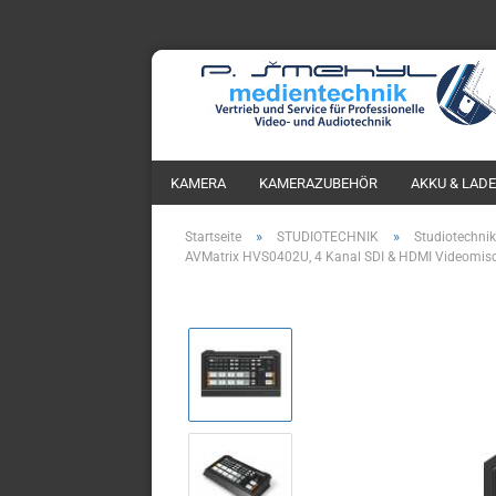
KAMERA
KAMERAZUBEHÖR
AKKU & LAD
»
»
Startseite
STUDIOTECHNIK
Studiotechnik
AVMatrix HVS0402U, 4 Kanal SDI & HDMI Videomisc