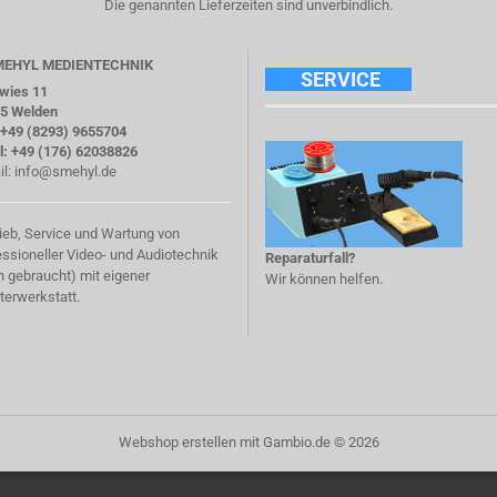
Die genannten Lieferzeiten sind unverbindlich.
SMEHYL MEDIENTECHNIK
SERVICE
twies 11
5 Welden
: +49 (8293) 9655704
l: +49 (176) 62038826
il:
info@smehyl.de
rieb, Service und Wartung von
essioneller Video- und Audiotechnik
Reparaturfall?
h gebraucht) mit eigener
Wir können helfen.
terwerkstatt.
Webshop erstellen
mit Gambio.de © 2026