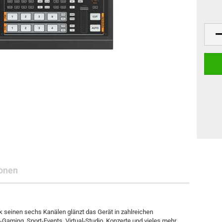
onen
nk seinen sechs Kanälen glänzt das Gerät in zahlreichen
aming, Sport-Events, Virtual-Studio, Konzerte und vieles mehr.