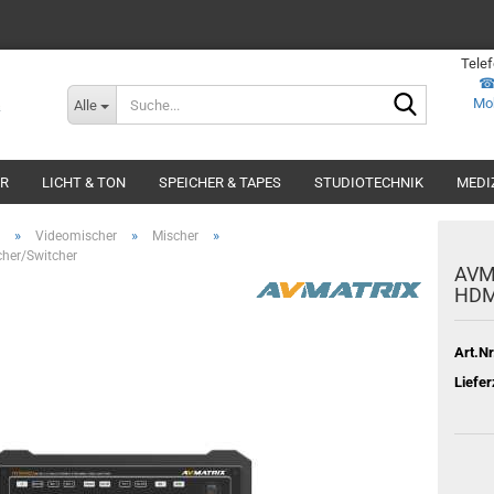
Tele
Suche...
Mob
Alle
ER
LICHT & TON
SPEICHER & TAPES
STUDIOTECHNIK
MEDI
»
»
»
Videomischer
Mischer
her/Switcher
AVMa
HDM
Art.Nr
Liefer