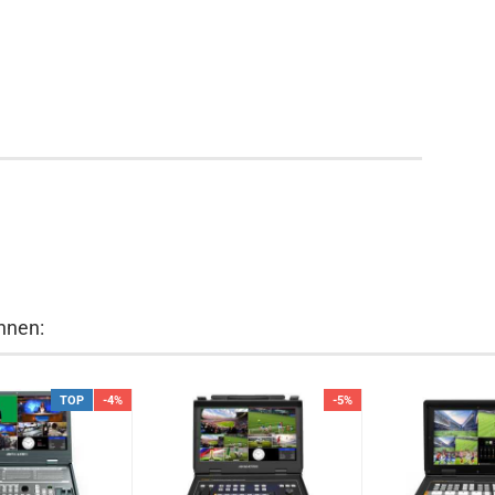
hnen:
TOP
-4%
-5%