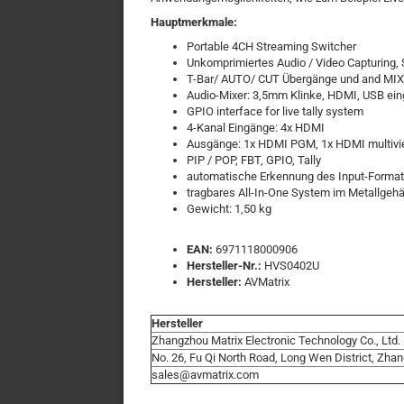
Hauptmerkmale:
Portable 4CH Streaming Switcher
Unkomprimiertes Audio / Video Capturing,
T-Bar/ AUTO/ CUT Übergänge und and MI
Audio-Mixer: 3,5mm Klinke, HDMI, USB ein
GPIO interface for live tally system
4-Kanal Eingänge: 4x HDMI
Ausgänge: 1x HDMI PGM, 1x HDMI multivi
PIP / POP, FBT, GPIO, Tally
automatische Erkennung des Input-Forma
tragbares All-In-One System im Metallgeh
Gewicht: 1,50 kg
EAN:
6971118000906
Hersteller-Nr.:
HVS0402U
Hersteller:
AVMatrix
Hersteller
Zhangzhou Matrix Electronic Technology Co., Ltd
No. 26, Fu Qi North Road, Long Wen District, Zha
sales@avmatrix.com