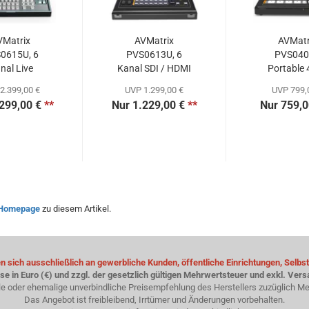
VMatrix
AVMatrix
AVMatr
0615U, 6
PVS0613U, 6
PVS04
nal Live
Kanal SDI / HDMI
Portable
itcher...
Multiformat...
SDI&HDM
2.399,00 €
UVP 1.299,00 €
UVP 799,
299,00 €
**
Nur 1.229,00 €
**
Nur 759,0
Homepage
zu diesem Artikel.
 sich ausschließlich an gewerbliche Kunden, öffentliche Einrichtungen, Selbst
ise in Euro (€) und zzgl. der gesetzlich gültigen Mehrwertsteuer und exkl. Ver
le oder ehemalige unverbindliche Preisempfehlung des Herstellers zuzüglich Me
Das Angebot ist freibleibend, Irrtümer und Änderungen vorbehalten.