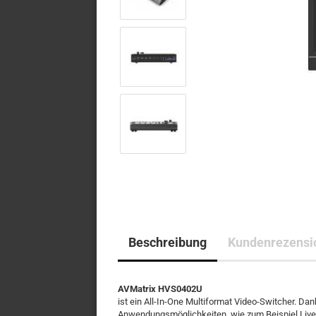
Beschreibung
Kundenrezensi
AVMatrix HVS0402U
ist ein All-In-One Multiformat Video-Switcher. Da
Anwendungsmöglichkeiten, wie zum Beispiel Live-G