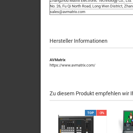
Zhangzhou Matrix Electronic Technology Co., Ltd
No. 26, Fu Qi North Road, Long Wen District, Zha
sales@avmatrix.com
Hersteller Informationen
AVMatrix
https://www.avmatrix.com/
Zu diesem Produkt empfehlen wir I
TOP
-3%