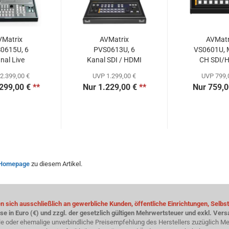
VMatrix
AVMatrix
AVMatr
0615U, 6
PVS0613U, 6
VS0601U, M
nal Live
Kanal SDI / HDMI
CH SDI/
itcher...
Multiformat...
Multi-Form
2.399,00 €
UVP 1.299,00 €
UVP 799,
299,00 €
**
Nur 1.229,00 €
**
Nur 759,0
Homepage
zu diesem Artikel.
 sich ausschließlich an gewerbliche Kunden, öffentliche Einrichtungen, Selbst
ise in Euro (€) und zzgl. der gesetzlich gültigen Mehrwertsteuer und exkl. Ver
le oder ehemalige unverbindliche Preisempfehlung des Herstellers zuzüglich Me