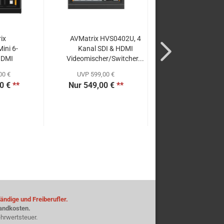
ix
AVMatrix HVS0402U, 4
AVMatrix Shark
ini 6-
Kanal SDI & HDMI
S6, 6-Kanal
HDMI
Videomischer/Switcher...
SDI/HDMI Video.
at...
00 €
UVP 599,00 €
UVP 999,00 €
0 €
**
Nur 549,00 €
**
Nur 949,00 €
*
ändige und Freiberufler.
sandkosten.
hrwertsteuer.