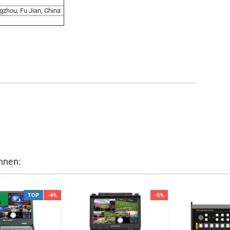
.
ngzhou, Fu Jian, China
hnen:
TOP
-4%
-5%