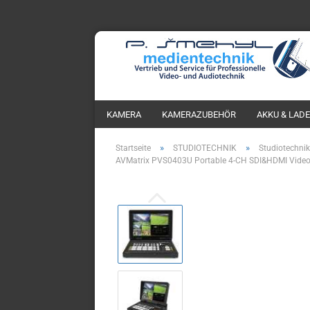
KAMERA
KAMERAZUBEHÖR
AKKU & LAD
»
»
Startseite
STUDIOTECHNIK
Studiotechnik
AVMatrix PVS0403U Portable 4-CH SDI&HDMI Video