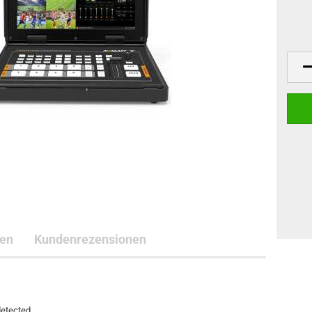
ten
Kundenrezensionen
detected