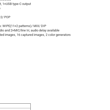
, 1×USB type-C output
e
×2/ POP
cts: WIPE(11×2 patterns)/ MIX/ DIP
o and 2×MIC/line In; audio delay available
orted images, 16 captured images, 2 color generators