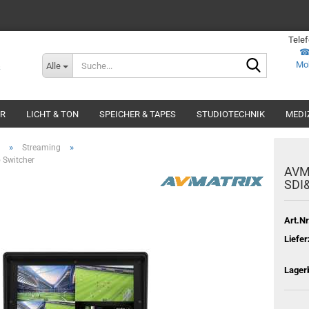
Tele
Suche...
Mob
Alle
ER
LICHT & TON
SPEICHER & TAPES
STUDIOTECHNIK
MEDI
»
»
Streaming
 Switcher
AVM
SDI
Art.Nr
Liefer
Lager