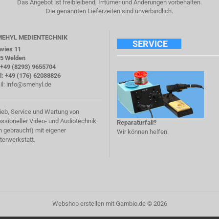
Das Angebot ist freibleibend, Irrtümer und Änderungen vorbehalten.
Die genannten Lieferzeiten sind unverbindlich.
SMEHYL MEDIENTECHNIK
SERVICE
twies 11
5 Welden
: +49 (8293) 9655704
l: +49 (176) 62038826
il:
info@smehyl.de
rieb, Service und Wartung von
essioneller Video- und Audiotechnik
Reparaturfall?
h gebraucht) mit eigener
Wir können helfen.
terwerkstatt.
Webshop erstellen
mit Gambio.de © 2026