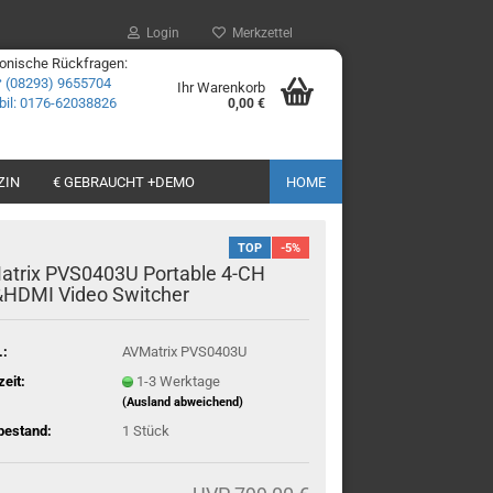
Login
Merkzettel
fonische Rückfragen:
☎
(08293) 9655704
Ihr Warenkorb
il: 0176-62038826
0,00 €
ZIN
€ GEBRAUCHT +DEMO
HOME
TOP
-5%
atrix PVS0403U Portable 4-CH
&HDMI Video Switcher
.:
AVMatrix PVS0403U
zeit:
1-3 Werktage
(Ausland abweichend)
bestand:
1
Stück