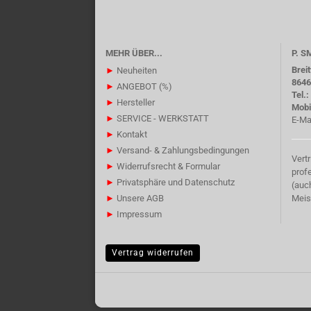
MEHR ÜBER...
P. 
Brei
►
Neuheiten
8646
►
ANGEBOT (%)
Tel.
►
Hersteller
Mobi
►
SERVICE - WERKSTATT
E-Ma
►
Kontakt
►
Versand- & Zahlungsbedingungen
Vert
►
Widerrufsrecht & Formular
prof
►
Privatsphäre und Datenschutz
(auc
►
Unsere AGB
Meis
►
Impressum
Vertrag widerrufen