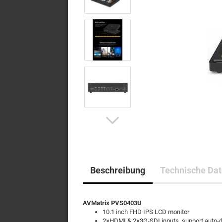
Beschreibung
Technische Da
AVMatrix PVS0403U
10.1 inch FHD IPS LCD monitor
2×HDMI & 2×3G-SDI inputs, support auto-