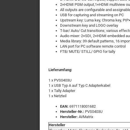
2×HDMI PGM output,1×HDMI multiview out
All outputs are configurable and assignabl
USB for capturing and streaming on PC
Upstream key: Luma key, Chroma key, PIP
Downstream key and LOGO overlay
T-bar/ Auto/ Cut transitions; various effe
Audio mixer: 2×SDI, 2×HDMI embedded audi
Media library: 39 default patterns, 16 imp
LAN port for PC software remote control
FTB/ MUTE/ STILL/ GPIO for tally
Lieferumfang:
1 x PVS0403U
1 x USB Typ A auf Typ C Adapterkabel
1 x Tally Adapter
1 x Netzteil
EAN:
6971118001682
Hersteller-Nr.:
PVS0403U
Hersteller:
AVMatrix
Hersteller