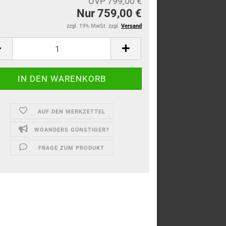
UVP 799,00 €
Nur 759,00 €
zzgl. 19% MwSt. zzgl.
Versand
AUF DEN MERKZETTEL
WOANDERS GÜNSTIGER?
FRAGE ZUM PRODUKT