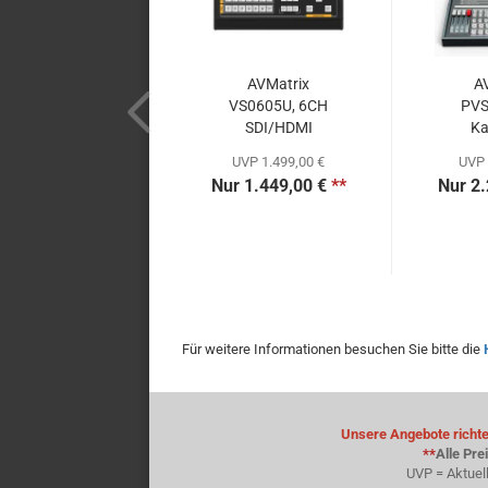
AVMatrix
A
VS0605U, 6CH
PVS
SDI/HDMI
Ka
Multiformat...
Sw
UVP 1.499,00 €
UVP 
Nur 1.449,00 €
**
Nur 2.
Für weitere Informationen besuchen Sie bitte die
Unsere Angebote richten
**
Alle Pre
UVP = Aktuel