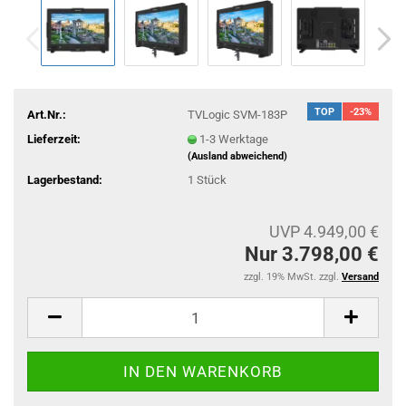
TOP
-23%
Art.Nr.:
TVLogic SVM-183P
Lieferzeit:
1-3 Werktage
(Ausland abweichend)
Lagerbestand:
1
Stück
UVP 4.949,00 €
Nur 3.798,00 €
zzgl. 19% MwSt. zzgl.
Versand