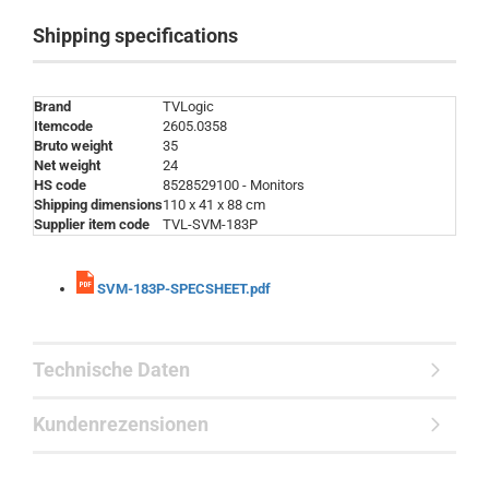
Shipping specifications
Brand
TVLogic
Itemcode
2605.0358
Bruto weight
35
Net weight
24
HS code
8528529100 - Monitors
Shipping dimensions
110 x 41 x 88 cm
Supplier item code
TVL-SVM-183P
SVM-183P-SPECSHEET.pdf
Technische Daten
Kundenrezensionen