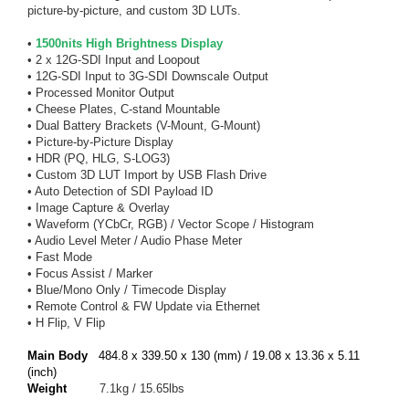
picture-by-picture, and custom 3D LUTs.
•
1500nits High Brightness Display
• 2 x 12G-SDI Input and Loopout
• 12G-SDI Input to 3G-SDI Downscale Output
• Processed Monitor Output
• Cheese Plates, C-stand Mountable
• Dual Battery Brackets (V-Mount, G-Mount)
• Picture-by-Picture Display
• HDR (PQ, HLG, S-LOG3)
• Custom 3D LUT Import by USB Flash Drive
• Auto Detection of SDI Payload ID
• Image Capture & Overlay
• Waveform (YCbCr, RGB) / Vector Scope / Histogram
• Audio Level Meter / Audio Phase Meter
• Fast Mode
• Focus Assist / Marker
• Blue/Mono Only / Timecode Display
• Remote Control & FW Update via Ethernet
• H Flip, V Flip
Main Body
484.8 x 339.50 x 130 (mm) / 19.08 x 13.36 x 5.11
(inch)
Weight
7.1kg / 15.65lbs