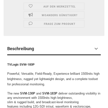
AUF DEN MERKZETTEL
WOANDERS GÜNSTIGER?
FRAGE ZUM PRODUKT
Beschreibung
TVLogic SVM-183P
Powerful, Versatile, Field-Ready, Experience brilliant 1500nits high
brightness, rugged yet lightweight design, and a complete toolset
for professional monitoring.
The new
SVM-130P
and
SVM-183P
deliver outstanding visibility in
any environment with 1500nits high brightness,
slim & rugged build, and broadcast-level monitoring
features including 12G-SDI in/out, waveform & vectorscope,