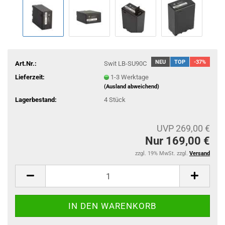
NEU
TOP
-37%
Art.Nr.:
Swit LB-SU90C
Lieferzeit:
1-3 Werktage
(Ausland abweichend)
Lagerbestand:
4
Stück
UVP 269,00 €
Nur 169,00 €
zzgl. 19% MwSt. zzgl.
Versand