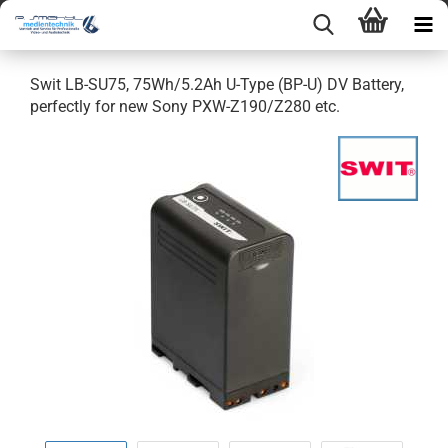
Swit LB-SU75, 75Wh/5.2Ah U-Type (BP-U) DV Battery,
perfectly for new Sony PXW-Z190/Z280 etc.