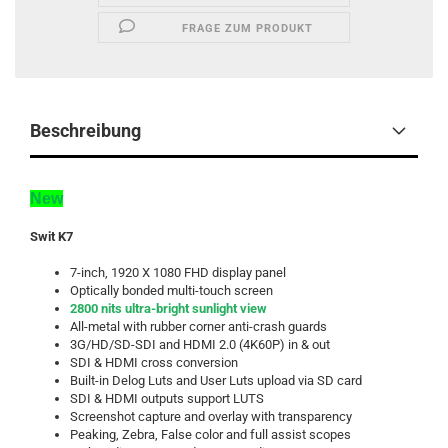
FRAGE ZUM PRODUKT
Beschreibung
New
Swit K7
7-inch, 1920 X 1080 FHD display panel
Optically bonded multi-touch screen
2800 nits ultra-bright sunlight view
All-metal with rubber corner anti-crash guards
3G/HD/SD-SDI and HDMI 2.0 (4K60P) in & out
SDI & HDMI cross conversion
Built-in Delog Luts and User Luts upload via SD card
SDI & HDMI outputs support LUTS
Screenshot capture and overlay with transparency
Peaking, Zebra, False color and full assist scopes