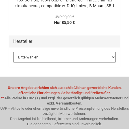
IDX UC-PD3, 100W USB-C PD Charger - Three channel
simultaneous, compatible w. DUO, Imicro, B-Mount, SBU
UVP 90,00 €
Nur 85,50 €
Hersteller
Unsere Angebote richten sich ausschließlich an gewerbliche Kunden,
öffentliche Einrichtungen, Selbständige und Freiberufler.
**
Alle Preise in Euro (€) und zzgl. der gesetzlich gültigen Mehrwertsteuer und
exkl. Versandkosten.
UVP = Aktuelle oder ehemalige unverbindliche Preisempfehlung des Herstellers
zuzüglich Mehrwertsteuer.
Das Angebot ist freibleibend, Irrtümer und Änderungen vorbehalten.
Die genannten Lieferzeiten sind unverbindlich.