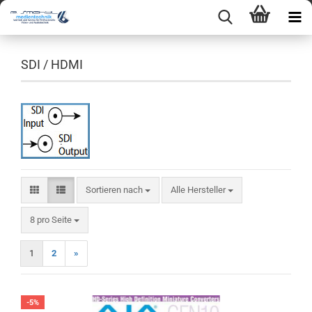
SDI / HDMI
Sortieren nach
Sortieren nach
Alle Hersteller
pro Seite
8 pro Seite
1
2
»
-5%