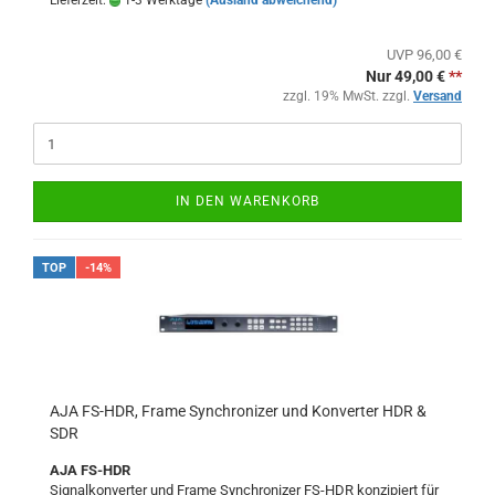
Lieferzeit:
1-3 Werktage
(Ausland abweichend)
UVP 96,00 €
Nur 49,00 €
**
zzgl. 19% MwSt. zzgl.
Versand
IN DEN WARENKORB
TOP
-14%
AJA FS-HDR, Frame Synchronizer und Konverter HDR &
SDR
AJA FS-HDR
Signalkonverter und Frame Synchronizer FS-HDR konzipiert für