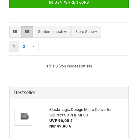
IN DEN WARENKORB
Sortieren nach
pro Seite
Sortieren nach
8 pro Seite
1
2
»
1
bis
8
(von insgesamt
14
)
Bestseller
Blackmagic Design Micro Converter
BiDirect SDI/HDMI 3G
UVP 96,00 €
Nur 49,00 €