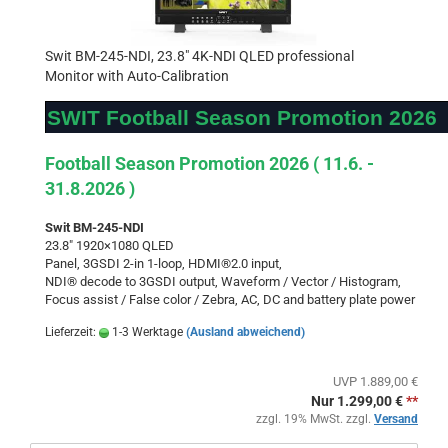
Swit BM-245-NDI, 23.8" 4K-NDI QLED professional
Monitor with Auto-Calibration
SWIT Football Season Promotion 2026
Football Season Promotion 2026 ( 11.6. -
31.8.2026 )
Swit BM-245-NDI
23.8"
1920×1080 QLED
Panel,
3GSDI 2-in 1-loop, HDMI®2.0 input,
NDI® decode to 3GSDI output, Waveform / Vector / Histogram,
Focus assist / False color / Zebra, AC, DC and battery plate power
Lieferzeit:
1-3 Werktage
(Ausland abweichend)
UVP 1.889,00 €
Nur 1.299,00 €
**
zzgl. 19% MwSt. zzgl.
Versand