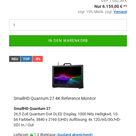
UVP 7.052,59 €
Nur 6.159,00 €
**
zzgl. 19% MwSt. zzgl.
Versand
IN DEN WARENKORB
NEU
TOP
-8%
SmallHD Quantum 27 4K Reference Monitor
SmallHD Quantum 27
26,5 Zoll Quantum Dot OLED Display, 1000 Nits Helligkeit, 10-
bit Farbtiefe, 3840 x 2160 (UHD) Auflösung, 4x 12G/6G/3G/HD-
SDI In / Out
Lieferzeit:
1-3 Werktage
(Ausland abweichend)