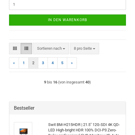
IN DEN WARENKORB
Sortieren nach
pro Seite
Sortieren nach
8 pro Seite
«
1
2
3
4
5
»
9
bis
16
(von insgesamt
40
)
Bestseller
Swit BM-H215HDR | 21.5" 12G-SDI 4K QD-
LED High-bright HDR 100% DCI-P3 Zero-