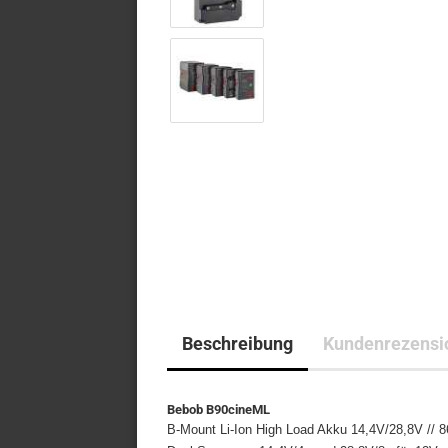
Beschreibung
Kundenrezensi
Bebob B90cineML
B-Mount Li-Ion High Load Akku 14,4V/28,8V // 