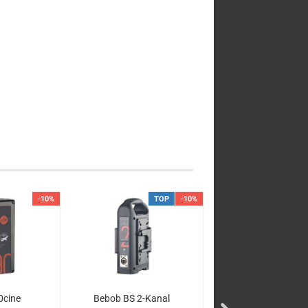
-10%
TOP
-10%
0cine
Bebob BS 2-Kanal
Bebob BS4, 4-