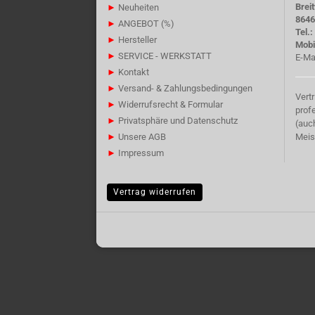
Brei
►
Neuheiten
8646
►
ANGEBOT (%)
Tel.
►
Hersteller
Mobi
►
SERVICE - WERKSTATT
E-Ma
►
Kontakt
►
Versand- & Zahlungsbedingungen
Vert
►
Widerrufsrecht & Formular
prof
►
Privatsphäre und Datenschutz
(auc
►
Unsere AGB
Meis
►
Impressum
Vertrag widerrufen