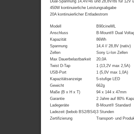
Dual-Spannung 14,4V/4s und 28,8V/8s für 12V 
450W kontinuierliche Leistungsabgabe
20A kontinuierlicher Entladestrom
Modell
B90cineML
Anschluss
B-Mount® Dual Volta
Kapazität
86Wh
Spannung
14,4 // 28,8V (nativ)
Zellen
Sony Li-Ion Zellen
Max Dauerbelastbarkeit
20,0A
Twist D-Tap
1 (13,2V max 2,5A)
USB-Port
1 (5,0V max 1,0A)
Kapazitätsanzeige
5-stufige LED
Gewicht
662g
Maße (B x H x T)
94 x 144 x 47mm
Garantie
2 Jahre auf 80% Kapa
Ladegeräte
B-Mount® Standard
Ladezeit (bebob BS2/BS4)
3 Stunden
Zertifizierung
Transport- und Produ