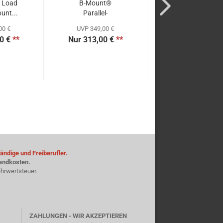
 Load
B-Mount®
Kanal B-Munt
unt...
Parallel-
Parallel-
Schnellladegerät...
Schnellladegerät.
00 €
UVP 349,00 €
UVP 889,00 €
0 €
**
Nur 313,00 €
**
Nur 799,00 €
*
ändige und Freiberufler.
sandkosten.
hrwertsteuer.
ZAHLUNGEN - WIR AKZEPTIEREN