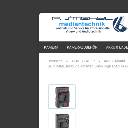
KAMERA
KAMERAZUBEHÖR
AKKU & LAD
»
»
Startseite
AKKU & LADER
Akku B-Mount
B90cineML, B-Mount Hotswap Li-Ion High Load Akk