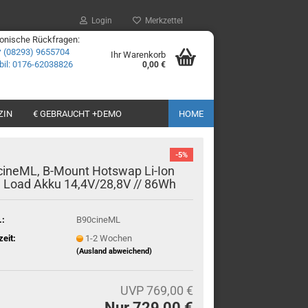
Login
Merkzettel
fonische Rückfragen:
☎
(08293) 9655704
Ihr Warenkorb
il: 0176-62038826
0,00 €
ZIN
€ GEBRAUCHT +DEMO
HOME
-5%
ineML, B-Mount Hotswap Li-Ion
 Load Akku 14,4V/28,8V // 86Wh
.:
B90cineML
zeit:
1-2 Wochen
(Ausland abweichend)
UVP 769,00 €
Nur 729,00 €