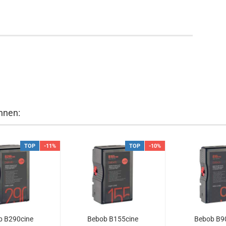
hnen:
TOP
-11%
TOP
-10%
b B290cine
Bebob B155cine
Bebob B9