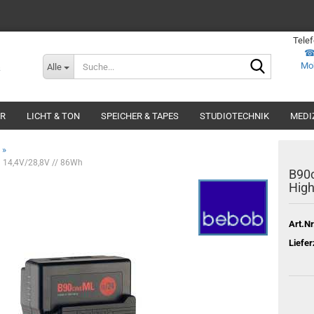
Tele
Suche...
Mob
Alle
ER
LICHT & TON
SPEICHER & TAPES
STUDIOTECHNIK
MEDI
»
u 14,4V/28,8V // 86Wh
B90c
High
Art.Nr
Liefer