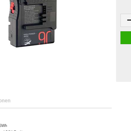
onen
86Wh