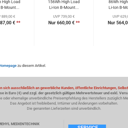
 High Load
156Wh High Load
86Wh High
n B-Mount...
Li-Ion B-Mount...
Li-Ion B-Mo
 889,00 €
UVP 739,00 €
UVP 629,
87,00 €
**
Nur 660,00 €
**
Nur 564,0
Homepage
zu diesem Artikel.
 sich ausschließlich an gewerbliche Kunden, öffentliche Einrichtungen, Selbst
ise in Euro (€) und zzgl. der gesetzlich gültigen Mehrwertsteuer und exkl. Ver
le oder ehemalige unverbindliche Preisempfehlung des Herstellers zuzüglich Me
Das Angebot ist freibleibend, Irrtümer und Änderungen vorbehalten.
Die genannten Lieferzeiten sind unverbindlich.
SMEHYL MEDIENTECHNIK
SERVICE