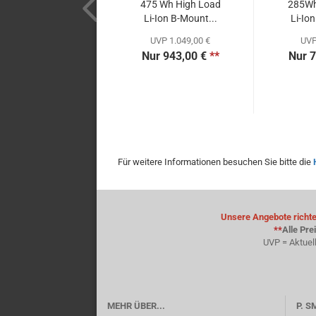
475 Wh High Load
285Wh
Li-Ion B-Mount...
Li-Io
UVP 1.049,00 €
UVP
Nur 943,00 €
**
Nur 7
Für weitere Informationen besuchen Sie bitte die
Unsere Angebote richten
**
Alle Pre
UVP = Aktuel
MEHR ÜBER...
P. 