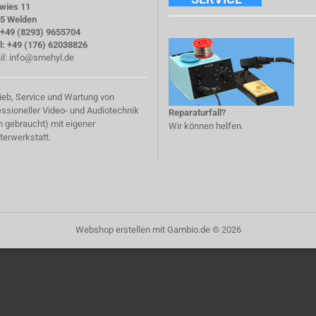
twies 11
5 Welden
: +49 (8293) 9655704
l: +49 (176) 62038826
il:
info@smehyl.de
rieb, Service und Wartung von
essioneller Video- und Audiotechnik
Reparaturfall?
h gebraucht) mit eigener
Wir können helfen.
terwerkstatt.
Webshop erstellen
mit Gambio.de © 2026