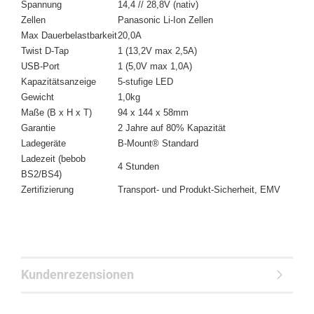
Spannung
14,4 // 28,8V (nativ)
Zellen
Panasonic Li-Ion Zellen
Max Dauerbelastbarkeit
20,0A
Twist D-Tap
1 (13,2V max 2,5A)
USB-Port
1 (5,0V max 1,0A)
Kapazitätsanzeige
5-stufige LED
Gewicht
1,0kg
Maße (B x H x T)
94 x 144 x 58mm
Garantie
2 Jahre auf 80% Kapazität
Ladegeräte
B-Mount® Standard
Ladezeit (bebob
4 Stunden
BS2/BS4)
Zertifizierung
Transport- und Produkt-Sicherheit, EMV
Kundenrezensionen