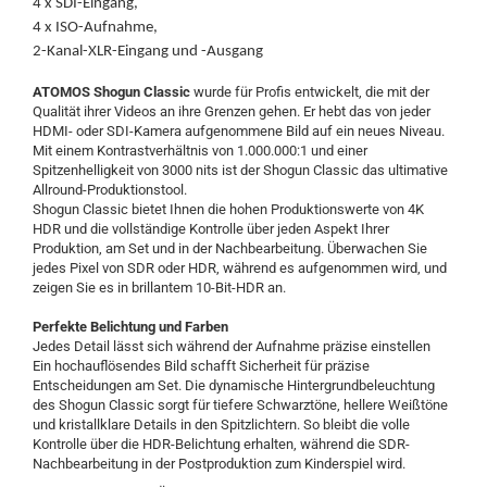
4 x SDI-Eingang,
4 x ISO-Aufnahme,
2-Kanal-XLR-Eingang und -Ausgang
ATOMOS Shogun Classic
wurde für Profis entwickelt, die mit der
Qualität ihrer Videos an ihre Grenzen gehen. Er hebt das von jeder
HDMI- oder SDI-Kamera aufgenommene Bild auf ein neues Niveau.
Mit einem Kontrastverhältnis von 1.000.000:1 und einer
Spitzenhelligkeit von 3000 nits ist der Shogun Classic das ultimative
Allround-Produktionstool.
Shogun Classic bietet Ihnen die hohen Produktionswerte von 4K
HDR und die vollständige Kontrolle über jeden Aspekt Ihrer
Produktion, am Set und in der Nachbearbeitung. Überwachen Sie
jedes Pixel von SDR oder HDR, während es aufgenommen wird, und
zeigen Sie es in brillantem 10-Bit-HDR an.
Perfekte Belichtung und Farben
Jedes Detail lässt sich während der Aufnahme präzise einstellen
Ein hochauflösendes Bild schafft Sicherheit für präzise
Entscheidungen am Set. Die dynamische Hintergrundbeleuchtung
des Shogun Classic sorgt für tiefere Schwarztöne, hellere Weißtöne
und kristallklare Details in den Spitzlichtern. So bleibt die volle
Kontrolle über die HDR-Belichtung erhalten, während die SDR-
Nachbearbeitung in der Postproduktion zum Kinderspiel wird.