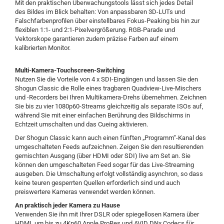
Mit den praktischen Überwachungstools lässt sich jedes Detail
des Bildes im Blick behalten: Von anpassbaren 3D-LUTs und
Falschfarbenprofilen über einstellbares Fokus-Peaking bis hin zur
flexiblen 1:1- und 2:1-Pixelvergrößerung. RGB-Parade und
Vektorskope garantieren zudem präzise Farben auf einem
kalibrierten Monitor.
Multi-Kamera-Touchscreen-Switching
Nutzen Sie die Vorteile von 4 x SDI-Eingängen und lassen Sie den
Shogun Classic die Rolle eines tragbaren Quadview-Live-Mischers
und -Recorders bei Ihren Multikamera-Drehs übernehmen. Zeichnen
Sie bis zu vier 1080p60-Streams gleichzeitig als separate ISOs auf,
während Sie mit einer einfachen Berührung des Bildschirms in
Echtzeit umschalten und das Cueing aktivieren.
Der Shogun Classic kann auch einen fünften „Programm“-Kanal des
umgeschalteten Feeds aufzeichnen. Zeigen Sie den resultierenden
gemischten Ausgang (über HDMI oder SDI) live am Set an. Sie
können den umgeschalteten Feed sogar für das Live-Streaming
ausgeben. Die Umschaltung erfolgt vollständig asynchron, so dass
keine teuren gesperrten Quellen erforderlich sind und auch
preiswertere Kameras verwendet werden können.
An praktisch jeder Kamera zu Hause
Verwenden Sie ihn mit Ihrer DSLR oder spiegellosen Kamera über
HDMI, um bis zu 4Kp60 Apple ProRes und AVID DNx Codecs für