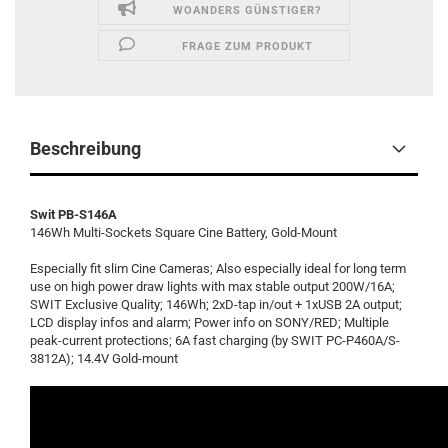
WOANDERS GÜNSTIGER?
FRAGE ZUM PRODUKT
Beschreibung
Swit PB-S146A
146Wh Multi-Sockets Square Cine Battery, Gold-Mount
Especially fit slim Cine Cameras; Also especially ideal for long term
use on high power draw lights with max stable output 200W/16A;
SWIT Exclusive Quality; 146Wh; 2xD-tap in/out + 1xUSB 2A output;
LCD display infos and alarm; Power info on SONY/RED; Multiple
peak-current protections; 6A fast charging (by SWIT PC-P460A/S-
3812A); 14.4V Gold-mount