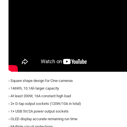
› Square shape design for Cine-cameras
› 146Wh, 10.1Ah larger capacity
› At least 200W, 16A constant high load
› 2× D-tap output sockets (120W/10A in total)
› 1× USB 5V/2A power output sockets
› OLED display accurate remaining run time
› Multiple circuit protections