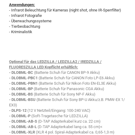
Anwendungen:
- Infrarot Beleuchtung für Kameras (night shot, ohne IR-Sperrfilter)
- Infrarot Fotografie
- Überwachungssysteme
- Tierbeobachtung
- Kriminalistik
Optional für das LEDZILLA / LEDZILLA2 / IREDZILLA /
FLUORESZILLA LED Kopflicht erhältlich:
- DLOBML-BC
(Batterie Schuh für CANON BP-9 Akku)
- DLOBML-PBC1
(Batterie Schuh für CANON Foto LP-E6 Akku)
- DLOBML-PBN1
(Batterie Schuh für Nikon Foto EN-EL3E Akku)
- DLOBML-BP
(Batterie Schuh für Panasonic CGA Akku)
- DLOBML-BS
(Batterie Schuh für Sony NP-F Akku)
- DLOBML-BSU
(Batterie Schuh für Sony BP-U Akku/z.B. PMW-EX 1/
EX3)
- DLPS-12
(12 V Netzteil/Eingang: 100-240 VAC)
- DLOBML-P
(Soft-Tragetasche für LEDZILLA)
- DLOBML-AB-S
(D-TAP Adapterkabel kurz ca. 22 cm)
- DLOBML-AB-L
(D-TAP Adapterkabel lang ca. 55 cm)<
- DLOBML-XLR
(XLR 4 pol. Spiral-Adapterkabel ca. 0,65-1,3 m)