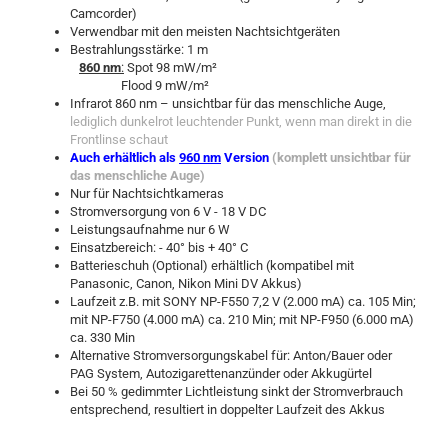
Camcorder)
Verwendbar mit den meisten Nachtsichtgeräten
Bestrahlungsstärke: 1 m
860 nm
:
Spot 98 mW/m²
Flood 9 mW/m²
Infrarot 860 nm – unsichtbar für das menschliche Auge,
lediglich dunkelrot leuchtender Punkt, wenn man direkt in die
Frontlinse schaut
Auch erhältlich als
960 nm
Version
(komplett unsichtbar für
das menschliche Auge)
Nur für Nachtsichtkameras
Stromversorgung von 6 V - 18 V DC
Leistungsaufnahme nur 6 W
Einsatzbereich: - 40° bis + 40° C
Batterieschuh (Optional) erhältlich (kompatibel mit
Panasonic, Canon, Nikon Mini DV Akkus)
Laufzeit z.B. mit SONY NP-F550 7,2 V (2.000 mA) ca. 105 Min;
mit NP-F750 (4.000 mA) ca. 210 Min; mit NP-F950 (6.000 mA)
ca. 330 Min
Alternative Stromversorgungskabel für: Anton/Bauer oder
PAG System, Autozigarettenanzünder oder Akkugürtel
Bei 50 % gedimmter Lichtleistung sinkt der Stromverbrauch
entsprechend, resultiert in doppelter Laufzeit des Akkus