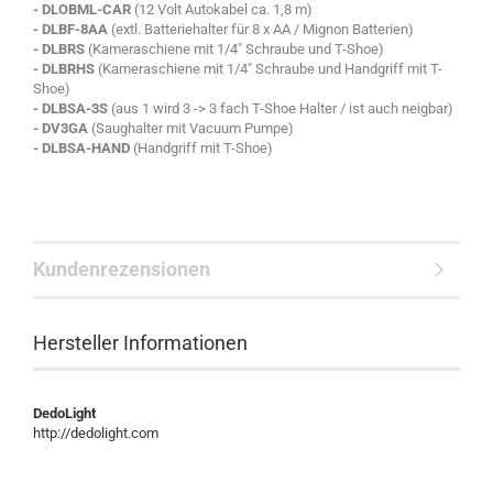
- DLOBML-CAR
(12 Volt Autokabel ca. 1,8 m)
- DLBF-8AA
(extl. Batteriehalter für 8 x AA / Mignon Batterien)
- DLBRS
(Kameraschiene mit 1/4" Schraube und T-Shoe)
- DLBRHS
(Kameraschiene mit 1/4" Schraube und Handgriff mit T-
Shoe)
- DLBSA-3S
(aus 1 wird 3 -> 3 fach T-Shoe Halter / ist auch neigbar)
- DV3GA
(Saughalter mit Vacuum Pumpe)
- DLBSA-HAND
(Handgriff mit T-Shoe)
Kundenrezensionen
Hersteller Informationen
DedoLight
http://dedolight.com