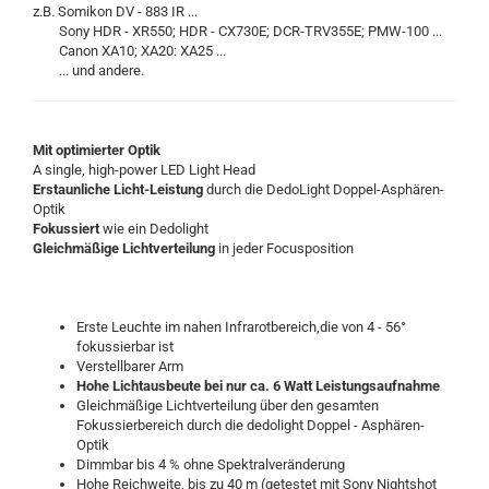
z.B. Somikon DV - 883 IR ...
Sony HDR - XR550; HDR - CX730E; DCR-TRV355E; PMW-100 ...
Canon XA10; XA20: XA25 ...
... und andere.
Mit optimierter Optik
A single, high-power LED Light Head
Erstaunliche Licht-Leistung
durch die DedoLight Doppel-Asphären-
Optik
Fokussiert
wie ein Dedolight
Gleichmäßige Lichtverteilung
in jeder Focusposition
Erste Leuchte im nahen Infrarotbereich,die von 4 - 56°
fokussierbar ist
Verstellbarer Arm
Hohe Lichtausbeute bei nur ca. 6 Watt Leistungsaufnahme
Gleichmäßige Lichtverteilung über den gesamten
Fokussierbereich durch die dedolight Doppel - Asphären-
Optik
Dimmbar bis 4 % ohne Spektralveränderung
Hohe Reichweite, bis zu 40 m (getestet mit Sony Nightshot