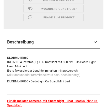
AUF DEN MERKZETTEL
WOANDERS GÜNSTIGER?
FRAGE ZUM PRODUKT
Beschreibung
DLOBML-IR860
IREDZILLA Infrarot (IF) LED Kopflicht mit 860 NM - On Board Light
Head Mini Led
Erste fokussierbar Leuchte im nahen Infrarotbereich.
(Akkumount oder Stromkabel wird dazu noch benötigt)
DLOBML-IR860 • DedoLight On Board Mini Led
Für die meisten Kameras, mit einem Night - Shot - Modus
(ohne IR-
Sperrfilter).