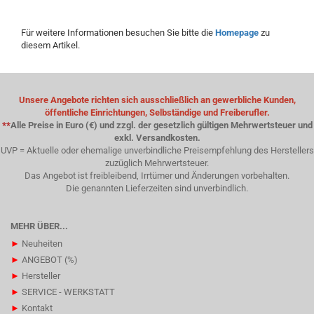
Für weitere Informationen besuchen Sie bitte die
Homepage
zu
diesem Artikel.
Unsere Angebote richten sich ausschließlich an gewerbliche Kunden,
öffentliche Einrichtungen, Selbständige und Freiberufler.
**
Alle Preise in Euro (€) und zzgl. der gesetzlich gültigen Mehrwertsteuer und
exkl. Versandkosten.
UVP = Aktuelle oder ehemalige unverbindliche Preisempfehlung des Herstellers
zuzüglich Mehrwertsteuer.
Das Angebot ist freibleibend, Irrtümer und Änderungen vorbehalten.
Die genannten Lieferzeiten sind unverbindlich.
MEHR ÜBER...
►
Neuheiten
►
ANGEBOT (%)
►
Hersteller
►
SERVICE - WERKSTATT
►
Kontakt