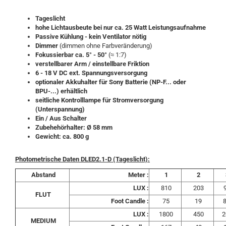
Tageslicht
hohe Lichtausbeute bei nur ca. 25 Watt Leistungsaufnahme
Passive Kühlung - kein Ventilator nötig
Dimmer
(dimmen ohne Farbveränderung)
Fokussierbar ca. 5° - 50°
(≈ 1:7)
verstellbarer Arm / einstellbare Friktion
6 - 18 V DC ext. Spannungsversorgung
optionaler Akkuhalter für Sony Batterie (NP-F... oder
BPU-...) erhältlich
seitliche Kontrolllampe für Stromversorgung
(Unterspannung)
Ein / Aus Schalter
Zubehehörhalter: Ø 58 mm
Gewicht: ca. 800 g
Photometrische Daten DLED2.1-D (Tageslicht):
Abstand
Meter :
1
2
LUX :
810
203
FLUT
Foot Candle :
75
19
8
LUX :
1800
450
2
MEDIUM