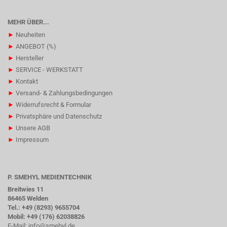
MEHR ÜBER...
►
Neuheiten
►
ANGEBOT (%)
►
Hersteller
►
SERVICE - WERKSTATT
►
Kontakt
►
Versand- & Zahlungsbedingungen
►
Widerrufsrecht & Formular
►
Privatsphäre und Datenschutz
►
Unsere AGB
►
Impressum
P. SMEHYL MEDIENTECHNIK
Breitwies 11
86465 Welden
Tel.: +49 (8293) 9655704
Mobil: +49 (176) 62038826
E-Mail:
info@smehyl.de