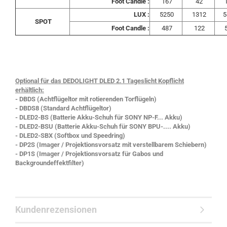
Foot Candle :
167
42
LUX :
5250
1312
5
SPOT
Foot Candle :
487
122
Optional für das DEDOLIGHT DLED 2.1 Tageslicht Kopflicht
erhältlich:
- DBDS
(Achtflügeltor mit rotierenden Torflügeln)
- DBDS8
(Standard Achtflügeltor)
- DLED2-BS
(Batterie Akku-Schuh für SONY NP-F... Akku)
- DLED2-BSU
(Batterie Akku-Schuh für SONY BPU-.... Akku)
- DLED2-SBX
(Softbox und Speedring)
- DP2S
(Imager / Projektionsvorsatz mit verstellbarem Schiebern)
- DP1S
(Imager / Projektionsvorsatz für Gabos und
Backgroundeffektfilter)
Kundenrezensionen