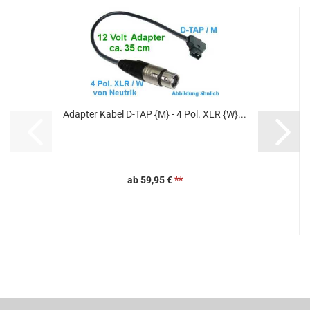
Adapter Kabel D-TAP {M} - 4 Pol. XLR {W}...
ab 59,95 €
**