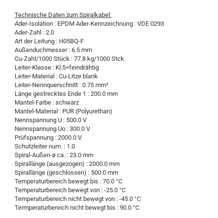
Technische Daten zum Spiralkabel:
Ader-Isolation : EPDM Ader-Kennzeichnung : VDE 0293
Ader-Zahl : 2.0
Art der Leitung : H05BQ-F
Außenduchmesser : 6.5 mm
Cu-Zahl/1000 Stück : 77.8 kg/1000 Stck.
Leiter-Klasse : Kl.5=feindrähtig
Leiter-Material : Cu-Litze blank
Leiter-Nennquerschnitt : 0.75 mm²
Länge gestrecktes Ende 1 : 200.0 mm
Mantel-Farbe : schwarz
Mantel-Material : PUR (Polyurethan)
Nennspannung U : 500.0 V
Nennspannung Uo : 300.0 V
Prüfspannung : 2000.0 V
Schutzleiter num. : 1.0
Spiral-Außen-ø ca. : 23.0 mm
Spirallänge (ausgezogen) : 2000.0 mm
Spirallänge (geschlossen) : 500.0 mm
Temperaturbereich bewegt bis : 70.0 °C
Temperaturbereich bewegt von : -25.0 °C
Temperaturbereich nicht bewegt von : -45.0 °C
Termperaturbereich nicht bewegt bis : 90.0 °C