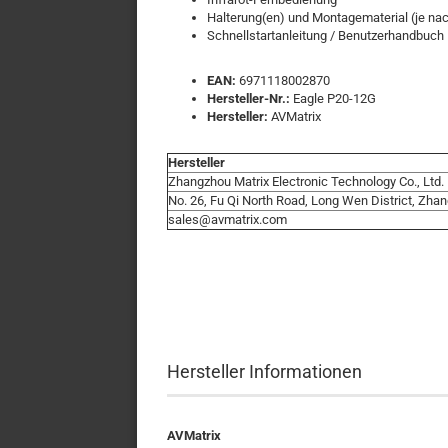
Halterung(en) und Montagematerial (je nac
Schnellstartanleitung / Benutzerhandbuch
EAN:
6971118002870
Hersteller-Nr.:
Eagle P20-12G
Hersteller:
AVMatrix
Hersteller
Zhangzhou Matrix Electronic Technology Co., Ltd
No. 26, Fu Qi North Road, Long Wen District, Zha
sales@avmatrix.com
Hersteller Informationen
AVMatrix