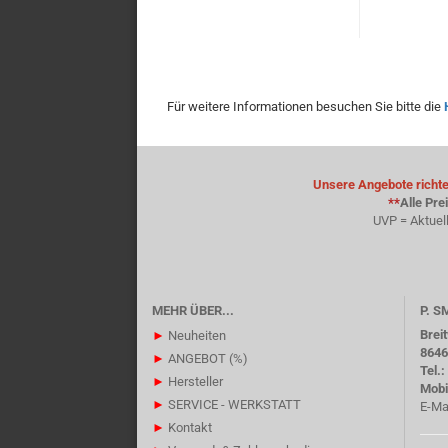
Für weitere Informationen besuchen Sie bitte die
Unsere Angebote richten
**
Alle Pre
UVP = Aktuel
MEHR ÜBER...
P. 
Brei
►
Neuheiten
8646
►
ANGEBOT (%)
Tel.
►
Hersteller
Mobi
►
SERVICE - WERKSTATT
E-Ma
►
Kontakt