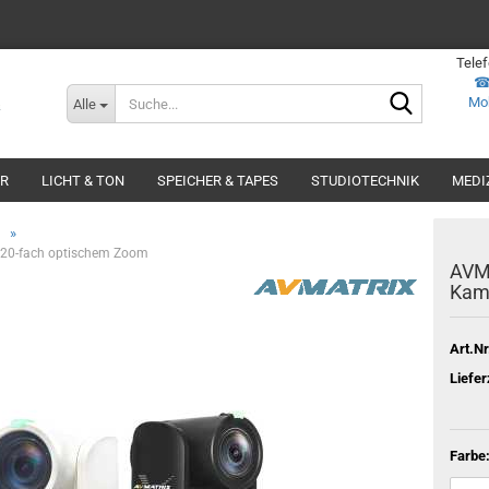
Tele
Suche...
Mob
Alle
ER
LICHT & TON
SPEICHER & TAPES
STUDIOTECHNIK
MEDI
»
 20-fach optischem Zoom
AVM
Kam
Art.Nr
Liefer
Farbe