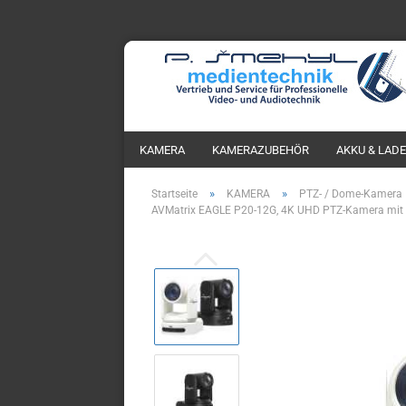
KAMERA
KAMERAZUBEHÖR
AKKU & LAD
»
»
Startseite
KAMERA
PTZ- / Dome-Kamera
AVMatrix EAGLE P20-12G, 4K UHD PTZ-Kamera mit