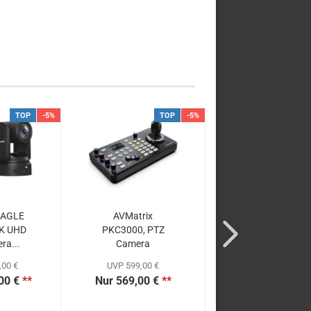
TOP
-5%
TOP
-5%
T
EAGLE
AVMatrix
AVMatrix
4K UHD
PKC3000, PTZ
PKC4000-NDI,
ra...
Camera
Touchscreen PT
Controler...
NDI-Controller,..
,00 €
UVP 599,00 €
UVP 599,00 €
00 €
**
Nur 569,00 €
**
Nur 569,00 €
*