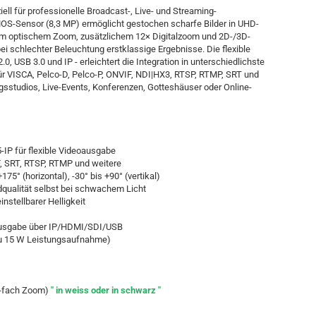
ll für professionelle Broadcast-, Live- und Streaming-
OS-Sensor (8,3 MP) ermöglicht gestochen scharfe Bilder in UHD-
em optischem Zoom, zusätzlichem 12× Digitalzoom und 2D-/3D-
i schlechter Beleuchtung erstklassige Ergebnisse. Die flexible
0, USB 3.0 und IP - erleichtert die Integration in unterschiedlichste
ür VISCA, Pelco-D, Pelco-P, ONVIF, NDI|HX3, RTSP, RTMP, SRT und
ngsstudios, Live-Events, Konferenzen, Gotteshäuser oder Online-
IP für flexible Videoausgabe
F, SRT, RTSP, RTMP und weitere
175° (horizontal), -30° bis +90° (vertikal)
qualität selbst bei schwachem Licht
instellbarer Helligkeit
 Ausgabe über IP/HDMI/SDI/USB
zu 15 W Leistungsaufnahme)
0-fach Zoom)
" in weiss oder in schwarz "