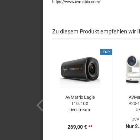
https://www.avmatrix.com/
Zu diesem Produkt empfehlen wir I
TOP
AVMatrix Eagle
AVMa
T10, 10X
P20-1
Livestream-
U
Kamera...
Ka
UVP 
Nur 2.
269,00 €
**