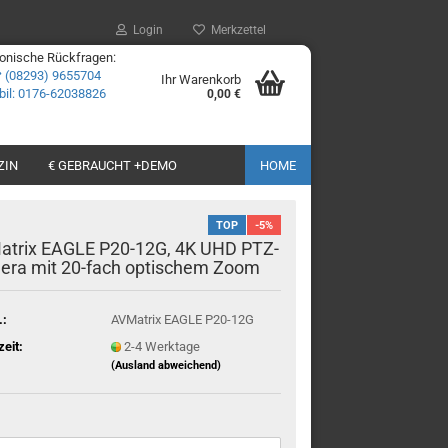
Login
Merkzettel
fonische Rückfragen:
☎
(08293) 9655704
Ihr Warenkorb
il: 0176-62038826
0,00 €
ZIN
€ GEBRAUCHT +DEMO
HOME
TOP
-5%
atrix EAGLE P20-12G, 4K UHD PTZ-
era mit 20-fach optischem Zoom
.:
AVMatrix EAGLE P20-12G
zeit:
2-4 Werktage
(Ausland abweichend)
: