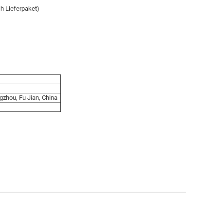
h Lieferpaket)
.
ngzhou, Fu Jian, China