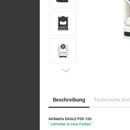
Beschreibung
Technische Da
AVMatrix EAGLE P20-12G
" Lieferbar in zwei Farben "