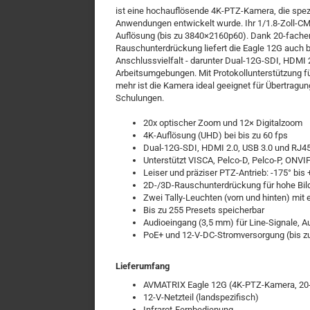
ist eine hochauflösende 4K-PTZ-Kamera, die spezie
Anwendungen entwickelt wurde. Ihr 1/1.8-Zoll-CM
Auflösung (bis zu 3840×2160p60). Dank 20-fach
Rauschunterdrückung liefert die Eagle 12G auch be
Anschlussvielfalt - darunter Dual-12G-SDI, HDMI 2.
Arbeitsumgebungen. Mit Protokollunterstützung f
mehr ist die Kamera ideal geeignet für Übertragu
Schulungen.
20x optischer Zoom und 12× Digitalzoom
4K-Auflösung (UHD) bei bis zu 60 fps
Dual-12G-SDI, HDMI 2.0, USB 3.0 und RJ45-
Unterstützt VISCA, Pelco-D, Pelco-P, ONVI
Leiser und präziser PTZ-Antrieb: -175° bis +
2D-/3D-Rauschunterdrückung für hohe Bild
Zwei Tally-Leuchten (vorn und hinten) mit e
Bis zu 255 Presets speicherbar
Audioeingang (3,5 mm) für Line-Signale,
PoE+ und 12-V-DC-Stromversorgung (bis 
Lieferumfang
AVMATRIX Eagle 12G (4K-PTZ-Kamera, 2
12-V-Netzteil (landspezifisch)
Infrarot-Fernbedienung