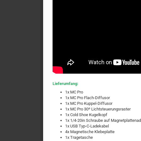
Lieferumfang:
1x MC Pro
1x MC Pro Flach-Diffusor
1x MC Pro Kuppel-Diffusor
1x MC Pro 30º Lichtsteuerungsraster
1x Cold Shoe Kugelkopf
1x 1/4-20in Schraube auf Magnetplattenad
1x USB Typ-C-Ladekabel
4x Magnetische Klebeplatte
1x Tragetasche