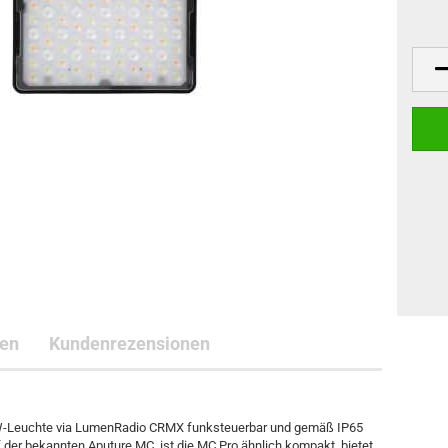
ten
Kundenrezensionen
GBWW-Leuchte via LumenRadio CRMX funksteuerbar und gemäß IP65
 der bekannten Aputure MC, ist die MC Pro ähnlich kompakt, bietet