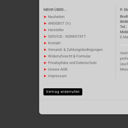
MEHR ÜBER...
P. 
Brei
►
Neuheiten
8646
►
ANGEBOT (%)
Tel.
►
Hersteller
Mobi
►
SERVICE - WERKSTATT
E-Ma
►
Kontakt
►
Versand- & Zahlungsbedingungen
Vert
►
Widerrufsrecht & Formular
prof
►
Privatsphäre und Datenschutz
(auc
►
Unsere AGB
Meis
►
Impressum
Vertrag widerrufen