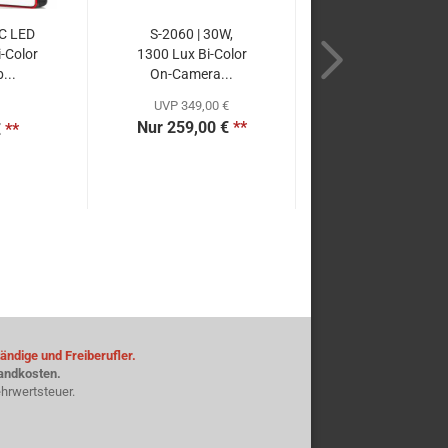
C LED
S-2060 | 30W,
i-Color
1300 Lux Bi-Color
...
On-Camera...
UVP 349,00 €
Nur 259,00 €
**
€
**
ändige und Freiberufler.
sandkosten.
hrwertsteuer.