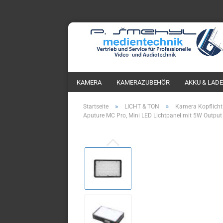
KAMERA
KAMERAZUBEHÖR
AKKU & LAD
»
»
Startseite
LICHT & TON
Kamera Kopflicht
Aputure MC Pro, Mini LED Lichtpanel mit 5W Outp