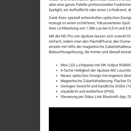
aber eine ganze Palette professioneller Funktion
Eyelight, ein Aufhelllicht oder einen Lichtakzent,
Dank ihres speziell entwickelten optischen Desig
erzeugt so einen schärferen, fokussierteren Spot 
ihrer Lichtleistung von 1.586 Lux bei 0,5 m und 5.
Mit der MC Pro von Aputure lassen sich sowohl D
einfach, indem man den Flachdiffusor, den Dome-D
einzeln mit Hilfe der magnetische Zubehörhalterun
Beleuchtungslösung, die immer und überall einsatz
Mini LED-Lichtpanel mit 5W Output RGB
4-fache Helligkeit der Aputure MC-Leuchte
Neues optisches Design mit engerem Abst
Magnetische Zubehörhalterung: Flacher Dif
Geringes Gewicht und handliche Größe (10
staubdicht und wetterfest (IP65)
Steuerung per Sidus Link Bluetooth App