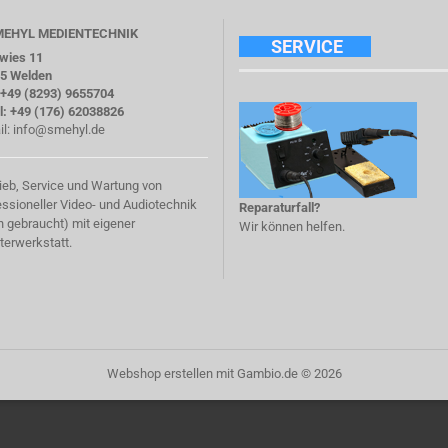
SMEHYL MEDIENTECHNIK
SERVICE
twies 11
5 Welden
: +49 (8293) 9655704
l: +49 (176) 62038826
il:
info@smehyl.de
rieb, Service und Wartung von
essioneller Video- und Audiotechnik
Reparaturfall?
h gebraucht) mit eigener
Wir können helfen.
terwerkstatt.
Webshop erstellen
mit Gambio.de © 2026