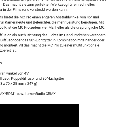
en. Das macht sie zum perfekten Werkzeug für ein schnelles
 der in der Filmszene versteckt werden kann.
ns bietet die MC Pro einen engeren Abstrahlwinkel von 45° und
für Kameraleute und Beleuchter, die mehr Leistung benötigen. Mit
600 K ist die MC Pro zudem vier Mal heller als die ursprüngliche MC.
iffusion als auch Richtung des Lichts im Handumdrehen verändern:
iffusor oder das 30°-Lichtgitter in Kombination miteinander oder
g montiert. All das macht die MC Pro zu einer multifunktionale
bereit ist.
WW
rahlwinkel von 45°
fusor, Kuppeldiffusor und 30°-Lichgitter
8 x 70 x 25 mm / 247 g)
, DMX/RDM1 bzw. LumenRadio CRMX