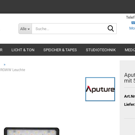
Tele
Suche...
Mob
Alle
ER
LICHT & TON
SPEICHER & TAPES
STUDIOTECHNIK
MEDI
»
ut RGWW Leuchte
Aput
mit
Art.Nr
Liefer