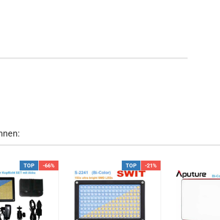
hnen:
TOP
-66%
TOP
-21%