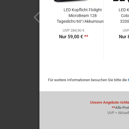
LED Kopflicht Flolight
LED K
MicroBeam 128
Colo
Tageslicht/60°/Akkumount...
3200
UVP 284,90 €
UVP
Nur 59,00 €
**
Nur 
Für weitere Informationen besuchen Sie bitte die
Unsere Angebote richten
**
Alle Pre
UVP = Aktuel