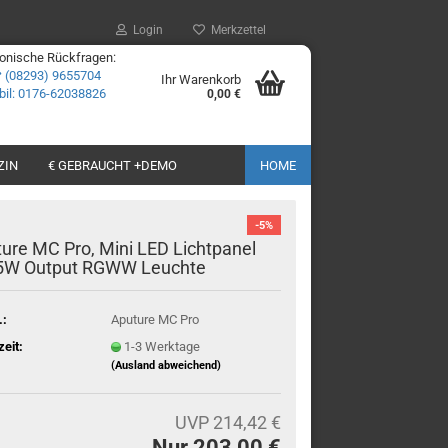
Login
Merkzettel
fonische Rückfragen:
☎
(08293) 9655704
Ihr Warenkorb
il: 0176-62038826
0,00 €
ZIN
€ GEBRAUCHT +DEMO
HOME
-5%
ure MC Pro, Mini LED Lichtpanel
 5W Output RGWW Leuchte
.:
Aputure MC Pro
zeit:
1-3 Werktage
(Ausland abweichend)
UVP 214,42 €
Nur 203,00 €