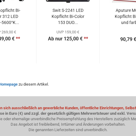
opflicht Bi-
Swit S-2241 LED
Aputure M
r 312 LED
Kopflicht Bi-Color
Kopflicht B
-5600°K...
153 DUO...
und farb
 269,00 €
UVP 159,00 €
89,00 €
**
Ab nur 125,00 €
**
90,79 
Homepage
zu diesem Artikel.
 sich ausschließlich an gewerbliche Kunden, öffentliche Einrichtungen, Selbst
ise in Euro (€) und zzgl. der gesetzlich gültigen Mehrwertsteuer und exkl. Ver
le oder ehemalige unverbindliche Preisempfehlung des Herstellers zuzüglich Me
Das Angebot ist freibleibend, Irrtümer und Änderungen vorbehalten.
Die genannten Lieferzeiten sind unverbindlich.