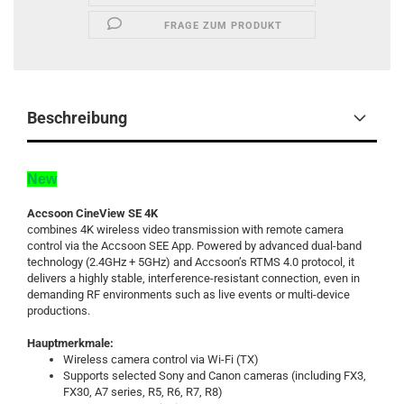
FRAGE ZUM PRODUKT
Beschreibung
New
Accsoon CineView SE 4K
combines 4K wireless video transmission with remote camera
control via the Accsoon SEE App. Powered by advanced dual-band
technology (2.4GHz + 5GHz) and Accsoon’s RTMS 4.0 protocol, it
delivers a highly stable, interference-resistant connection, even in
demanding RF environments such as live events or multi-device
productions.
Hauptmerkmale:
Wireless camera control via Wi-Fi (TX)
Supports selected Sony and Canon cameras (including FX3,
FX30, A7 series, R5, R6, R7, R8)