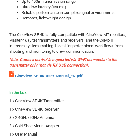
Up to 400m transmission range
Ultra-low latency (<50ms)
Reliable performance in complex signal environments
Compact, lightweight design
The CineView SE 4K is fully compatible with CineView M7 monitors,
Master 4K (Lite) transmitters and receivers, and the CoMo II
intercom system, making it ideal for professional workflows from
shooting and monitoring to crew communication.
Note: Camera control is supported via Wi-Fi connection to the
transmitter only (not via RX USB connection).
CineView-SE-4K-User-Manual_EN.pdf
In the box:
1 x CineView SE 4K Transmitter
1 x CineView SE 4K Receiver
8 x 2.4GHz/5GHz Antenna
2 x Cold Shoe Mount Adapter
1 x User Manual