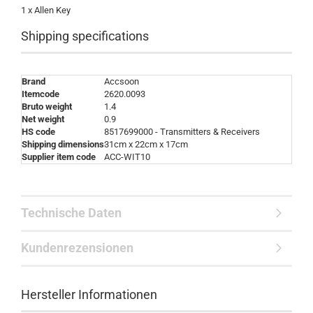
1 x Allen Key
Shipping specifications
Brand
Accsoon
Itemcode
2620.0093
Bruto weight
1.4
Net weight
0.9
HS code
8517699000 - Transmitters & Receivers
Shipping dimensions
31cm x 22cm x 17cm
Supplier item code
ACC-WIT10
Technische Daten
Kundenrezensionen
Hersteller Informationen